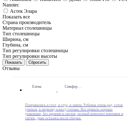
Nanotec
Астек Элара
Показать все
Страна производитель
Материал столешницы
Тип столешницы
Ширина, см
Глубина, см
Тип регулировки столешницы
Тип регулировки высоты
Сбросить
Отзывы
Елена
Симферополь
Понравились и стол, и стул, и лампа. Ребенок очень рад, готов
учиться, к первому классу готовы. Все пришло хорошо
упаковано, без царапин и сколов, полный комплект винтиков и
гаечек, даже остались после сборки.