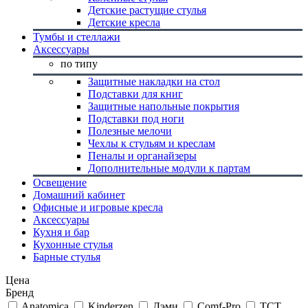
Детские растущие стулья
Детские кресла
Тумбы и стеллажи
Аксессуары
по типу
Защитные накладки на стол
Подставки для книг
Защитные напольные покрытия
Подставки под ноги
Полезные мелочи
Чехлы к стульям и креслам
Пеналы и органайзеры
Дополнительные модули к партам
Освещение
Домашний кабинет
Офисные и игровые кресла
Аксессуары
Кухня и бар
Кухонные стулья
Барные стулья
Цена
Бренд
Anatomica
Kinderzen
Дэми
Comf-Pro
TCT