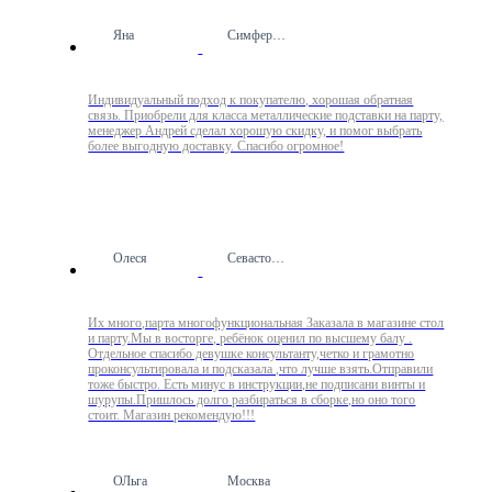
Яна
Симферополь
Индивидуальный подход к покупателю, хорошая обратная
связь. Приобрели для класса металлические подставки на парту,
менеджер Андрей сделал хорошую скидку, и помог выбрать
более выгодную доставку. Спасибо огромное!
Олеся
Севастополь
Их много,парта многофункциональная Заказала в магазине стол
и парту.Мы в восторге, ребёнок оценил по высшему балу .
Отдельное спасибо девушке консультанту,четко и грамотно
проконсультировала и подсказала ,что лучше взять.Отправили
тоже быстро. Есть минус в инструкции,не подписани винты и
шурупы.Пришлось долго разбираться в сборке,но оно того
стоит. Магазин рекомендую!!!
ОЛьга
Москва