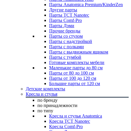
Парты Anatomica Premium/KinderZen
Другие парты
Парты TCT Nanotec
Парты Comf-Pro
Парты Дэми
Прочие бренды
Парты со стулом
Парты с надстройкой
Парты с полками
Парты с выдвижным ящиком
Парты с тумбой
Готовые комплекты мебели
Маленькие парты до 80 см
Парты от 80 до 100 см
Парты от 100 до 120 см
Большие парты от 120 см
Детские комплекты
Кресла и стулья
по бренду
по принадлежности
по типу
Кресла и стулья Anatomica
Кресла TCT Nanotec
Кресла Comf-Pro