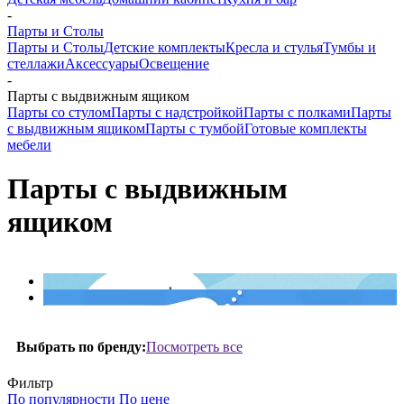
-
Парты и Столы
Парты и Столы
Детские комплекты
Кресла и стулья
Тумбы и
стеллажи
Аксессуары
Освещение
-
Парты с выдвижным ящиком
Парты со стулом
Парты с надстройкой
Парты с полками
Парты
с выдвижным ящиком
Парты с тумбой
Готовые комплекты
мебели
Парты с выдвижным
ящиком
Посмотреть все
Выбрать по бренду:
Фильтр
По популярности
По цене