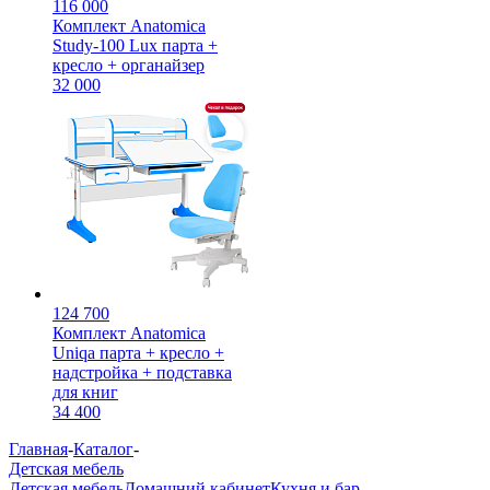
116 000
Комплект Anatomica
Study-100 Lux парта +
кресло + органайзер
32 000
124 700
Комплект Anatomica
Uniqa парта + кресло +
надстройка + подставка
для книг
34 400
Главная
-
Каталог
-
Детская мебель
Детская мебель
Домашний кабинет
Кухня и бар