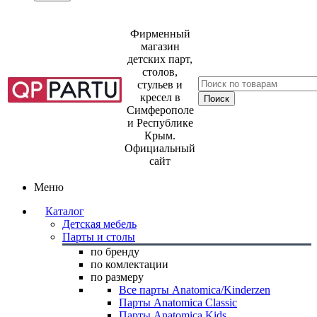
Фирменный
магазин
детских парт,
столов,
стульев и
кресел в
Симферополе
и Республике
Крым.
Официальный
сайт
Меню
Каталог
Детская мебель
Парты и столы
по бренду
по комлектации
по размеру
Все парты Anatomica/Kinderzen
Парты Anatomica Classic
Парты Anatomica Kids