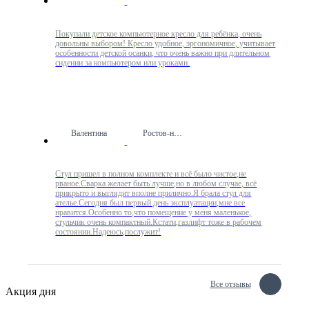
Покупали детское компьютерное кресло для ребёнка, очень
довольны выбором! Кресло удобное, эргономичное, учитывает
особенности детской осанки, что очень важно при длительном
сидении за компьютером или уроками.
Валентина
Ростов-на-Дону
Стул пришел в полном комплекте и всё было чистое,не
рваное.Сварка желает быть лучше,но в любом случае, всё
прикрыто и выглядит вполне прилично.Я брала стул для
ателье.Сегодня был первый день эксплуатации,мне все
нравится.Особенно то,что помещение у меня маленькое,
стульчик очень компактный.Кстати,газлифт тоже в рабочем
состоянии.Надеюсь,послужит!
Все отзывы
Акция дня