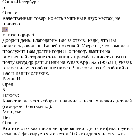
Санкт-Петербург
5
Отзыв:
Качественный товар, но есть вмятины в двух местах( не
приятно
+2
магазин qp-partu
Добрый день! Благодарим Вас за отзыв! Рады, что Вы
остались довольны Вашей покупкой. Уверены, что комплект
прослужит Вам долгие годы! По поводу вмятин на
внутренней стороне столешницы просьба написать нам на
почту serv@qp-partu.ru или на Whats App 89251956213, указав
в теме письма/сообщение номер Вашего заказа. С заботой о
Вас и Ваших близких.
Роман И.
Орёл
5
Плюсы:
Качество, легкость сборки, наличие запасных мелких деталей
(саморезы, болты,и т.д).
Минусы:
Нет
Отзыв:
Кто то в отзывах писал не прокрашено где то, не фиксируется
стул, всё фиксируется я с весом 103 кг садился на стульчик