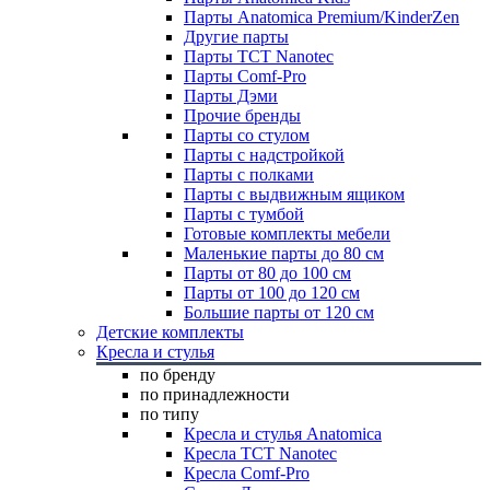
Парты Anatomica Premium/KinderZen
Другие парты
Парты TCT Nanotec
Парты Comf-Pro
Парты Дэми
Прочие бренды
Парты со стулом
Парты с надстройкой
Парты с полками
Парты с выдвижным ящиком
Парты с тумбой
Готовые комплекты мебели
Маленькие парты до 80 см
Парты от 80 до 100 см
Парты от 100 до 120 см
Большие парты от 120 см
Детские комплекты
Кресла и стулья
по бренду
по принадлежности
по типу
Кресла и стулья Anatomica
Кресла TCT Nanotec
Кресла Comf-Pro