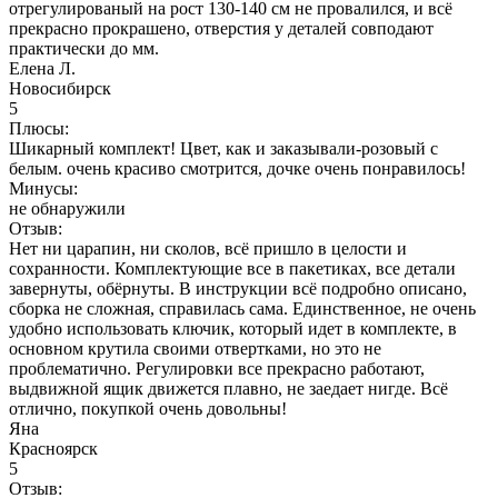
отрегулированый на рост 130-140 см не провалился, и всё
прекрасно прокрашено, отверстия у деталей совподают
практически до мм.
Елена Л.
Новосибирск
5
Плюсы:
Шикарный комплект! Цвет, как и заказывали-розовый с
белым. очень красиво смотрится, дочке очень понравилось!
Минусы:
не обнаружили
Отзыв:
Нет ни царапин, ни сколов, всё пришло в целости и
сохранности. Комплектующие все в пакетиках, все детали
завернуты, обëрнуты. В инструкции всё подробно описано,
сборка не сложная, справилась сама. Единственное, не очень
удобно использовать ключик, который идет в комплекте, в
основном крутила своими отвертками, но это не
проблематично. Регулировки все прекрасно работают,
выдвижной ящик движется плавно, не заедает нигде. Всё
отлично, покупкой очень довольны!
Яна
Красноярск
5
Отзыв: