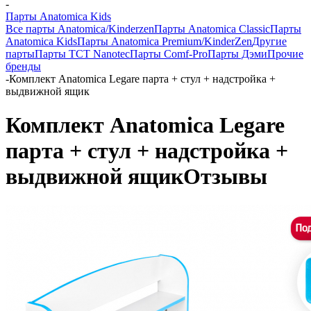
-
Парты Anatomica Kids
Все парты Anatomica/Kinderzen
Парты Anatomica Classic
Парты
Anatomica Kids
Парты Anatomica Premium/KinderZen
Другие
парты
Парты TCT Nanotec
Парты Comf-Pro
Парты Дэми
Прочие
бренды
-
Комплект Anatomica Legare парта + стул + надстройка +
выдвижной ящик
Комплект Anatomica Legare
парта + стул + надстройка +
выдвижной ящик
Отзывы