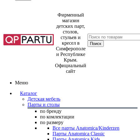
Фирменный
магазин
детских парт,
столов,
стульев и
кресел в
Симферополе
и Республике
Крым.
Официальный
сайт
Меню
Каталог
Детская мебель
Парты и столы
по бренду
по комлектации
по размеру
Все парты Anatomica/Kinderzen
Парты Anatomica Classic
Парты Anatomica Kids