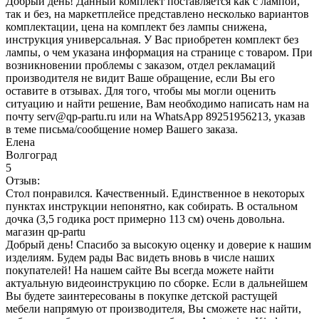
Добрый день! Данный комплект поставляется как с лампой,
так и без, на маркетплейсе представлено несколько вариантов
комплектации, цена на комплект без лампы снижена,
инструкция универсальная. У Вас приобретен комплект без
лампы, о чем указана информация на странице с товаром. При
возникновении проблемы с заказом, отдел рекламаций
производителя не видит Ваше обращение, если Вы его
оставите в отзывах. Для того, чтобы мы могли оценить
ситуацию и найти решение, Вам необходимо написать нам на
почту serv@qp-partu.ru или на WhatsApp 89251956213, указав
в теме письма/сообщение номер Вашего заказа.
Елена
Волгоград
5
Отзыв:
Стол понравился. Качественный. Единственное в некоторых
пунктах инструкции непонятно, как собирать. В остальном
дочка (3,5 годика рост примерно 113 см) очень довольна.
магазин qp-partu
Добрый день! Спасибо за высокую оценку и доверие к нашим
изделиям. Будем рады Вас видеть вновь в числе наших
покупателей! На нашем сайте Вы всегда можете найти
актуальную видеоинструкцию по сборке. Если в дальнейшем
Вы будете заинтересованы в покупке детской растущей
мебели напрямую от производителя, Вы сможете нас найти,