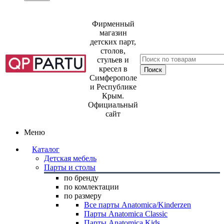
Фирменный
магазин
детских парт,
столов,
стульев и
кресел в
Симферополе
и Республике
Крым.
Официальный
сайт
Меню
Каталог
Детская мебель
Парты и столы
по бренду
по комлектации
по размеру
Все парты Anatomica/Kinderzen
Парты Anatomica Classic
Парты Anatomica Kids