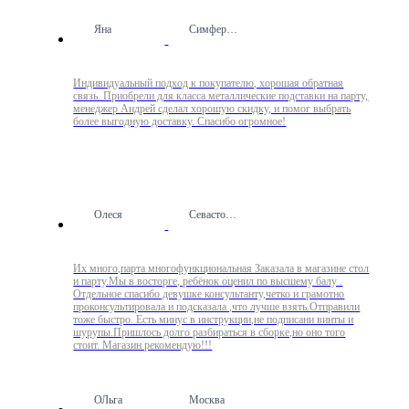
Яна
Симферополь
Индивидуальный подход к покупателю, хорошая обратная
связь. Приобрели для класса металлические подставки на парту,
менеджер Андрей сделал хорошую скидку, и помог выбрать
более выгодную доставку. Спасибо огромное!
Олеся
Севастополь
Их много,парта многофункциональная Заказала в магазине стол
и парту.Мы в восторге, ребёнок оценил по высшему балу .
Отдельное спасибо девушке консультанту,четко и грамотно
проконсультировала и подсказала ,что лучше взять.Отправили
тоже быстро. Есть минус в инструкции,не подписани винты и
шурупы.Пришлось долго разбираться в сборке,но оно того
стоит. Магазин рекомендую!!!
ОЛьга
Москва