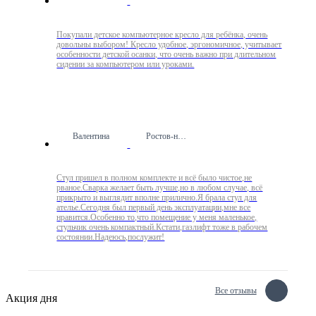
Покупали детское компьютерное кресло для ребёнка, очень
довольны выбором! Кресло удобное, эргономичное, учитывает
особенности детской осанки, что очень важно при длительном
сидении за компьютером или уроками.
Валентина
Ростов-на-Дону
Стул пришел в полном комплекте и всё было чистое,не
рваное.Сварка желает быть лучше,но в любом случае, всё
прикрыто и выглядит вполне прилично.Я брала стул для
ателье.Сегодня был первый день эксплуатации,мне все
нравится.Особенно то,что помещение у меня маленькое,
стульчик очень компактный.Кстати,газлифт тоже в рабочем
состоянии.Надеюсь,послужит!
Все отзывы
Акция дня