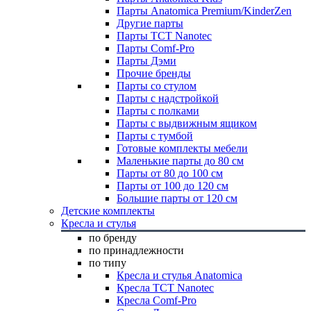
Парты Anatomica Premium/KinderZen
Другие парты
Парты TCT Nanotec
Парты Comf-Pro
Парты Дэми
Прочие бренды
Парты со стулом
Парты с надстройкой
Парты с полками
Парты с выдвижным ящиком
Парты с тумбой
Готовые комплекты мебели
Маленькие парты до 80 см
Парты от 80 до 100 см
Парты от 100 до 120 см
Большие парты от 120 см
Детские комплекты
Кресла и стулья
по бренду
по принадлежности
по типу
Кресла и стулья Anatomica
Кресла TCT Nanotec
Кресла Comf-Pro