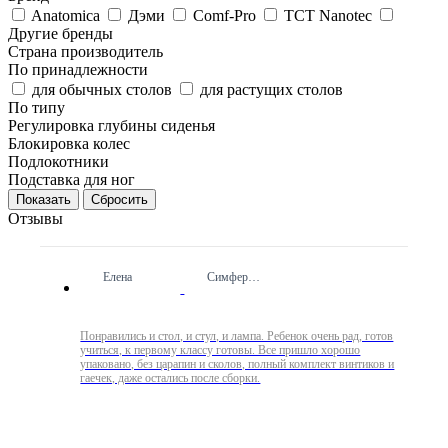
Anatomica
Дэми
Comf-Pro
TCT Nanotec
Другие бренды
Страна производитель
По принадлежности
для обычных столов
для растущих столов
По типу
Регулировка глубины сиденья
Блокировка колес
Подлокотники
Подставка для ног
Сбросить
Отзывы
Елена
Симферополь
Понравились и стол, и стул, и лампа. Ребенок очень рад, готов
учиться, к первому классу готовы. Все пришло хорошо
упаковано, без царапин и сколов, полный комплект винтиков и
гаечек, даже остались после сборки.