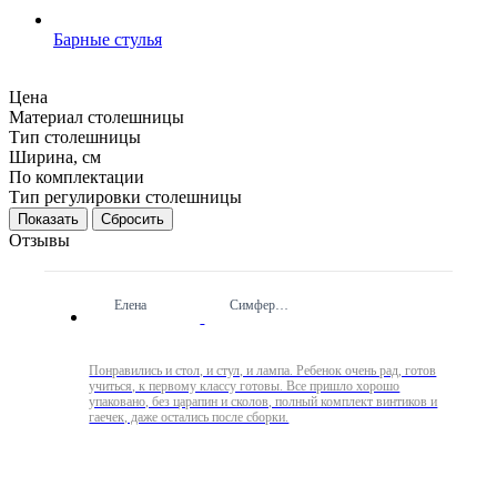
Барные стулья
Цена
Материал столешницы
Тип столешницы
Ширина, см
По комплектации
Тип регулировки столешницы
Сбросить
Отзывы
Елена
Симферополь
Понравились и стол, и стул, и лампа. Ребенок очень рад, готов
учиться, к первому классу готовы. Все пришло хорошо
упаковано, без царапин и сколов, полный комплект винтиков и
гаечек, даже остались после сборки.