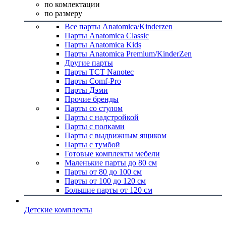
по комлектации
по размеру
Все парты Anatomica/Kinderzen
Парты Anatomica Classic
Парты Anatomica Kids
Парты Anatomica Premium/KinderZen
Другие парты
Парты TCT Nanotec
Парты Comf-Pro
Парты Дэми
Прочие бренды
Парты со стулом
Парты с надстройкой
Парты с полками
Парты с выдвижным ящиком
Парты с тумбой
Готовые комплекты мебели
Маленькие парты до 80 см
Парты от 80 до 100 см
Парты от 100 до 120 см
Большие парты от 120 см
Детские комплекты