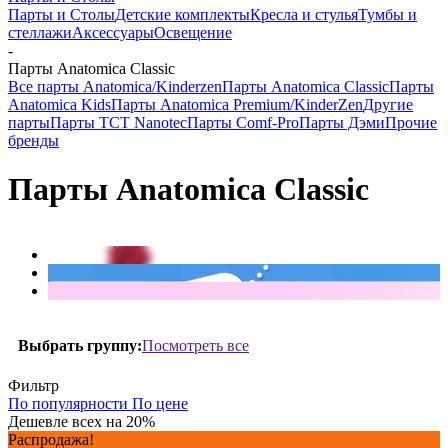
Парты и Столы
Детские комплекты
Кресла и стулья
Тумбы и
стеллажи
Аксессуары
Освещение
-
Парты Anatomica Classic
Все парты Anatomica/Kinderzen
Парты Anatomica Classic
Парты
Anatomica Kids
Парты Anatomica Premium/KinderZen
Другие
парты
Парты TCT Nanotec
Парты Comf-Pro
Парты Дэми
Прочие
бренды
Парты Anatomica Classic
Посмотреть все
Выбрать группу:
Фильтр
По популярности
По цене
Дешевле всех на 20%
Распродажа!