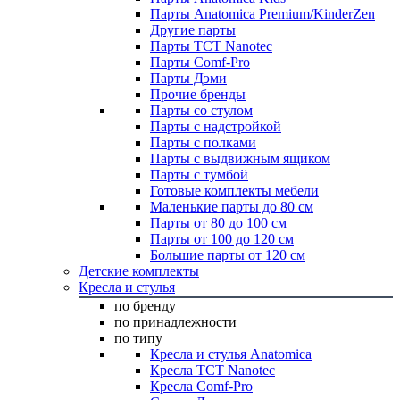
Парты Anatomica Premium/KinderZen
Другие парты
Парты TCT Nanotec
Парты Comf-Pro
Парты Дэми
Прочие бренды
Парты со стулом
Парты с надстройкой
Парты с полками
Парты с выдвижным ящиком
Парты с тумбой
Готовые комплекты мебели
Маленькие парты до 80 см
Парты от 80 до 100 см
Парты от 100 до 120 см
Большие парты от 120 см
Детские комплекты
Кресла и стулья
по бренду
по принадлежности
по типу
Кресла и стулья Anatomica
Кресла TCT Nanotec
Кресла Comf-Pro