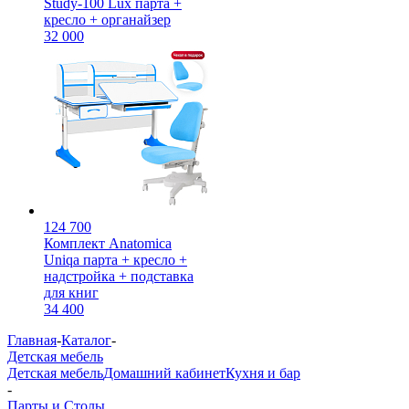
Study-100 Lux парта +
кресло + органайзер
32 000
124 700
Комплект Anatomica
Uniqa парта + кресло +
надстройка + подставка
для книг
34 400
Главная
-
Каталог
-
Детская мебель
Детская мебель
Домашний кабинет
Кухня и бар
-
Парты и Столы