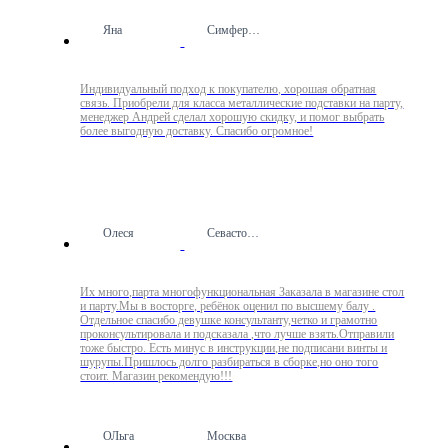
Яна
Симферополь
Индивидуальный подход к покупателю, хорошая обратная
связь. Приобрели для класса металлические подставки на парту,
менеджер Андрей сделал хорошую скидку, и помог выбрать
более выгодную доставку. Спасибо огромное!
Олеся
Севастополь
Их много,парта многофункциональная Заказала в магазине стол
и парту.Мы в восторге, ребёнок оценил по высшему балу .
Отдельное спасибо девушке консультанту,четко и грамотно
проконсультировала и подсказала ,что лучше взять.Отправили
тоже быстро. Есть минус в инструкции,не подписани винты и
шурупы.Пришлось долго разбираться в сборке,но оно того
стоит. Магазин рекомендую!!!
ОЛьга
Москва