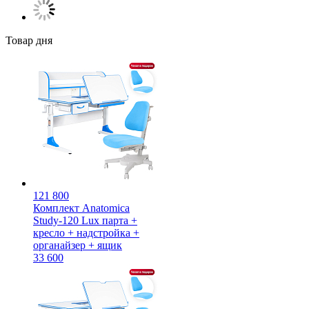
Товар дня
121 800
Комплект Anatomica
Study-120 Lux парта +
кресло + надстройка +
органайзер + ящик
33 600