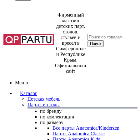
Фирменный
магазин
детских парт,
столов,
стульев и
кресел в
Симферополе
и Республике
Крым.
Официальный
сайт
Меню
Каталог
Детская мебель
Парты и столы
по бренду
по комлектации
по размеру
Все парты Anatomica/Kinderzen
Парты Anatomica Classic
Парты Anatomica Kids