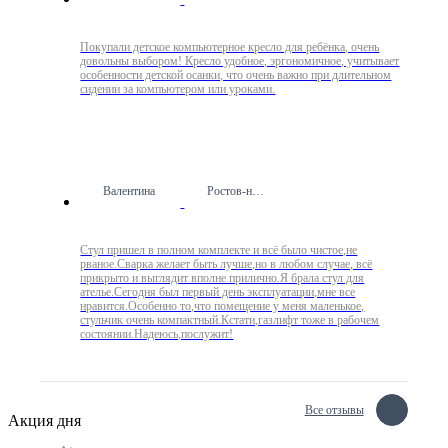
Покупали детское компьютерное кресло для ребёнка, очень
довольны выбором! Кресло удобное, эргономичное, учитывает
особенности детской осанки, что очень важно при длительном
сидении за компьютером или уроками.
Валентина
Ростов-на-Дону
Стул пришел в полном комплекте и всё было чистое,не
рваное.Сварка желает быть лучше,но в любом случае, всё
прикрыто и выглядит вполне прилично.Я брала стул для
ателье.Сегодня был первый день эксплуатации,мне все
нравится.Особенно то,что помещение у меня маленькое,
стульчик очень компактный.Кстати,газлифт тоже в рабочем
состоянии.Надеюсь,послужит!
Все отзывы
Акция дня