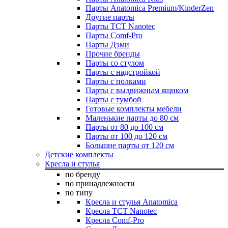
Парты Anatomica Premium/KinderZen
Другие парты
Парты TCT Nanotec
Парты Comf-Pro
Парты Дэми
Прочие бренды
Парты со стулом
Парты с надстройкой
Парты с полками
Парты с выдвижным ящиком
Парты с тумбой
Готовые комплекты мебели
Маленькие парты до 80 см
Парты от 80 до 100 см
Парты от 100 до 120 см
Большие парты от 120 см
Детские комплекты
Кресла и стулья
по бренду
по принадлежности
по типу
Кресла и стулья Anatomica
Кресла TCT Nanotec
Кресла Comf-Pro