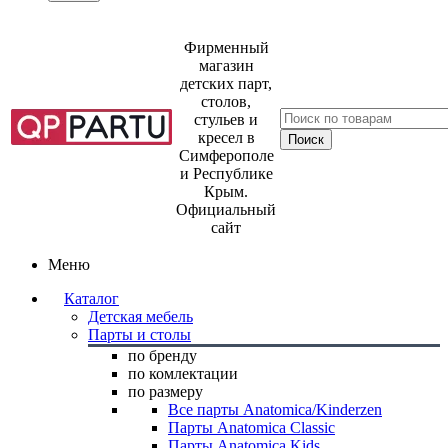
Фирменный
магазин
детских парт,
столов,
стульев и
кресел в
Симферополе
и Республике
Крым.
Официальный
сайт
Меню
Каталог
Детская мебель
Парты и столы
по бренду
по комлектации
по размеру
Все парты Anatomica/Kinderzen
Парты Anatomica Classic
Парты Anatomica Kids