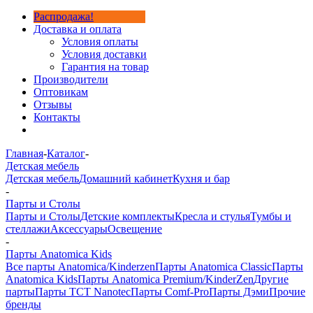
Распродажа!
Доставка и оплата
Условия оплаты
Условия доставки
Гарантия на товар
Производители
Оптовикам
Отзывы
Контакты
Главная
-
Каталог
-
Детская мебель
Детская мебель
Домашний кабинет
Кухня и бар
-
Парты и Столы
Парты и Столы
Детские комплекты
Кресла и стулья
Тумбы и
стеллажи
Аксессуары
Освещение
-
Парты Anatomica Kids
Все парты Anatomica/Kinderzen
Парты Anatomica Classic
Парты
Anatomica Kids
Парты Anatomica Premium/KinderZen
Другие
парты
Парты TCT Nanotec
Парты Comf-Pro
Парты Дэми
Прочие
бренды