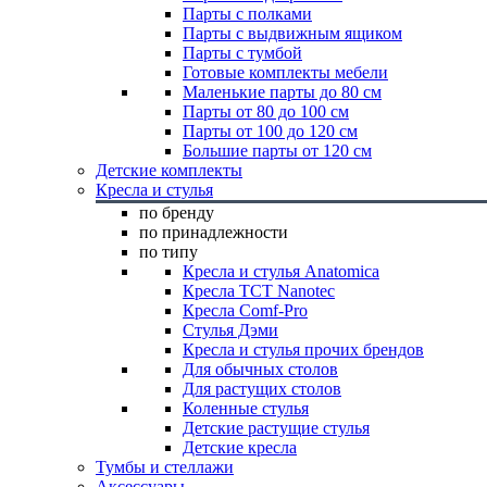
Парты с полками
Парты с выдвижным ящиком
Парты с тумбой
Готовые комплекты мебели
Маленькие парты до 80 см
Парты от 80 до 100 см
Парты от 100 до 120 см
Большие парты от 120 см
Детские комплекты
Кресла и стулья
по бренду
по принадлежности
по типу
Кресла и стулья Anatomica
Кресла TCT Nanotec
Кресла Comf-Pro
Стулья Дэми
Кресла и стулья прочих брендов
Для обычных столов
Для растущих столов
Коленные стулья
Детские растущие стулья
Детские кресла
Тумбы и стеллажи
Аксессуары