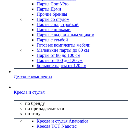
Парты Comf-Pro
Парты Дэми
Прочие бренды
Парты со стулом
Парты с надстройкой
Парты с полками
Парты с выдвижным ящиком
Парты с тумбой
Готовые комплекты мебели
Маленькие парты до 80 см
Парты от 80 до 100 см
Парты от 100 до 120 см
Большие парты от 120 см
Детские комплекты
Кресла и стулья
по бренду
по принадлежности
по типу
Кресла и стулья Anatomica
Кресла TCT Nanotec