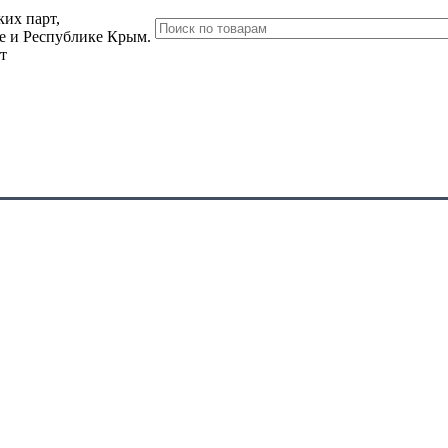
их парт,
ле и Республике Крым.
т