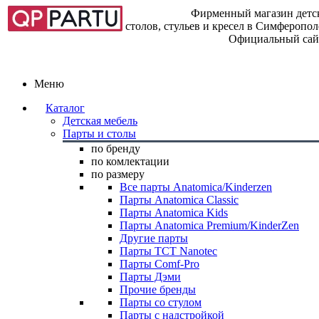
Фирменный магазин детск
столов, стульев и кресел в Симферопо
Официальный сай
Меню
Каталог
Детская мебель
Парты и столы
по бренду
по комлектации
по размеру
Все парты Anatomica/Kinderzen
Парты Anatomica Classic
Парты Anatomica Kids
Парты Anatomica Premium/KinderZen
Другие парты
Парты TCT Nanotec
Парты Comf-Pro
Парты Дэми
Прочие бренды
Парты со стулом
Парты с надстройкой