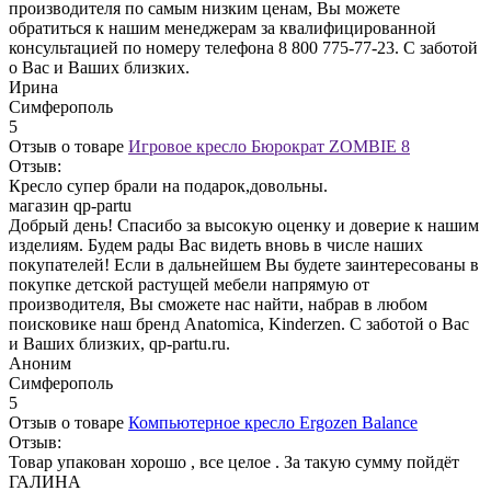
производителя по самым низким ценам, Вы можете
обратиться к нашим менеджерам за квалифицированной
консультацией по номеру телефона 8 800 775-77-23. С заботой
о Вас и Ваших близких.
Ирина
Симферополь
5
Отзыв о товаре
Игровое кресло Бюрократ ZOMBIE 8
Отзыв:
Кресло супер брали на подарок,довольны.
магазин qp-partu
Добрый день! Спасибо за высокую оценку и доверие к нашим
изделиям. Будем рады Вас видеть вновь в числе наших
покупателей! Если в дальнейшем Вы будете заинтересованы в
покупке детской растущей мебели напрямую от
производителя, Вы сможете нас найти, набрав в любом
поисковике наш бренд Anatomica, Kinderzen. С заботой о Вас
и Ваших близких, qp-partu.ru.
Аноним
Симферополь
5
Отзыв о товаре
Компьютерное кресло Ergozen Balance
Отзыв:
Товар упакован хорошо , все целое . За такую сумму пойдёт
ГАЛИНА