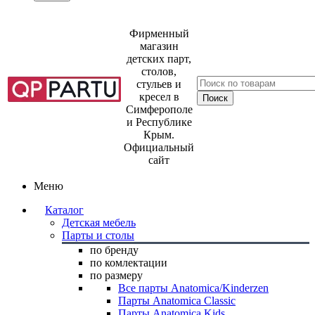
Фирменный
магазин
детских парт,
столов,
стульев и
кресел в
Симферополе
и Республике
Крым.
Официальный
сайт
Меню
Каталог
Детская мебель
Парты и столы
по бренду
по комлектации
по размеру
Все парты Anatomica/Kinderzen
Парты Anatomica Classic
Парты Anatomica Kids