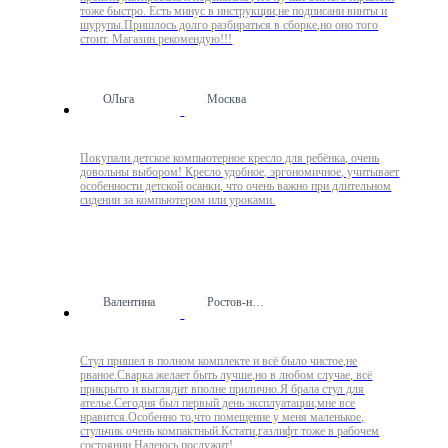
тоже быстро. Есть минус в инструкции,не подписани винты и
шурупы.Пришлось долго разбираться в сборке,но оно того
стоит. Магазин рекомендую!!!
ОЛьга
Москва
Покупали детское компьютерное кресло для ребёнка, очень
довольны выбором! Кресло удобное, эргономичное, учитывает
особенности детской осанки, что очень важно при длительном
сидении за компьютером или уроками.
Валентина
Ростов-на-Дону
Стул пришел в полном комплекте и всё было чистое,не
рваное.Сварка желает быть лучше,но в любом случае, всё
прикрыто и выглядит вполне прилично.Я брала стул для
ателье.Сегодня был первый день эксплуатации,мне все
нравится.Особенно то,что помещение у меня маленькое,
стульчик очень компактный.Кстати,газлифт тоже в рабочем
состоянии.Надеюсь,послужит!