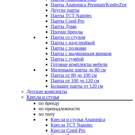
Парты Anatomica Premium/KinderZen
Другие парты
Парты TCT Nanotec
Парты Comf-Pro
Парты Дэми
Прочие бренды
Парты со стулом
Парты с надстройкой
Парты с полками
Парты с выдвижным ящиком
Парты с тумбой
Готовые комплекты мебели
Маленькие парты до 80 см
Парты от 80 до 100 см
Парты от 100 до 120 см
Большие парты от 120 см
Детские комплекты
Кресла и стулья
по бренду
по принадлежности
по типу
Кресла и стулья Anatomica
Кресла TCT Nanotec
Кресла Comf-Pro