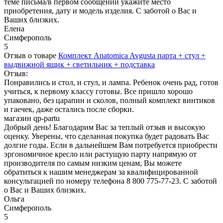
теме письма/в первом сообщении укажите место
приобретения, дату и модель изделия. С заботой о Вас и
Ваших близких.
Елена
Симферополь
5
Отзыв о товаре
Комплект Anatomica Avgusta парта + стул +
выдвижной ящик + светильник + подставка
Отзыв:
Понравились и стол, и стул, и лампа. Ребенок очень рад, готов
учиться, к первому классу готовы. Все пришло хорошо
упаковано, без царапин и сколов, полный комплект винтиков
и гаечек, даже остались после сборки.
магазин qp-partu
Добрый день! Благодарим Вас за теплый отзыв и высокую
оценку. Уверены, что сделанная покупка будет радовать Вас
долгие годы. Если в дальнейшем Вам потребуется приобрести
эргономичное кресло или растущую парту напрямую от
производителя по самым низким ценам, Вы можете
обратиться к нашим менеджерам за квалифицированной
консультацией по номеру телефона 8 800 775-77-23. С заботой
о Вас и Ваших близких.
Ольга
Симферополь
5