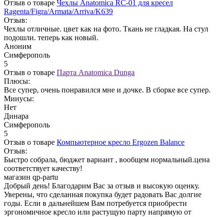
Отзыв о товаре
Чехлы Anatomica RC-01 для кресел
Ragenta/Figra/Armata/Arriva/K639
Отзыв:
Чехлы отличные. цвет как на фото. Ткань не гладкая. На стул
подошли. теперь как новый.
Аноним
Симферополь
5
Отзыв о товаре
Парта Anatomica Dunga
Плюсы:
Все супер, очень понравился мне и дочке. В сборке все супер.
Минусы:
Нет
Динара
Симферополь
5
Отзыв о товаре
Компьютерное кресло Ergozen Balance
Отзыв:
Быстро собрала, бюджет вариант , вообщем нормальный.цена
соответствует качеству!
магазин qp-partu
Добрый день! Благодарим Вас за отзыв и высокую оценку.
Уверены, что сделанная покупка будет радовать Вас долгие
годы. Если в дальнейшем Вам потребуется приобрести
эргономичное кресло или растущую парту напрямую от