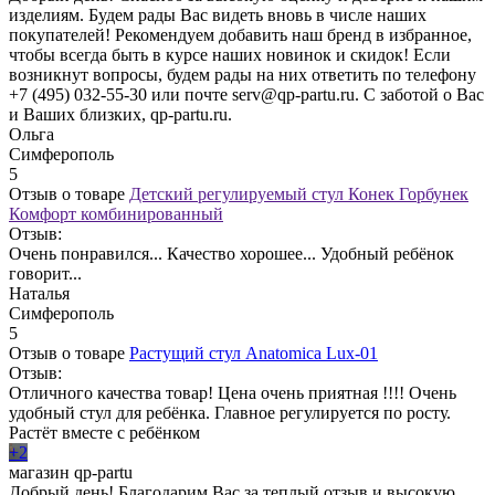
изделиям. Будем рады Вас видеть вновь в числе наших
покупателей! Рекомендуем добавить наш бренд в избранное,
чтобы всегда быть в курсе наших новинок и скидок! Если
возникнут вопросы, будем рады на них ответить по телефону
+7 (495) 032-55-30 или почте serv@qp-partu.ru. С заботой о Вас
и Ваших близких, qp-partu.ru.
Ольга
Симферополь
5
Отзыв о товаре
Детский регулируемый стул Конек Горбунек
Комфорт комбинированный
Отзыв:
Очень понравился... Качество хорошее... Удобный ребёнок
говорит...
Наталья
Симферополь
5
Отзыв о товаре
Растущий стул Anatomica Lux-01
Отзыв:
Отличного качества товар! Цена очень приятная !!!! Очень
удобный стул для ребёнка. Главное регулируется по росту.
Растёт вместе с ребёнком
+2
магазин qp-partu
Добрый день! Благодарим Вас за теплый отзыв и высокую