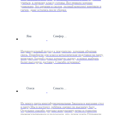
учиться, к первому классу готовы. Все пришло хорошо
упаковано, без царапин и сколов, полный комплект винтиков и
гаечек, даже остались после сборки.
Яна
Симферополь
Индивидуальный подход к покупателю, хорошая обратная
связь. Приобрели для класса металлические подставки на парту,
менеджер Андрей сделал хорошую скидку, и помог выбрать
более выгодную доставку. Спасибо огромное!
Олеся
Севастополь
Их много,парта многофункциональная Заказала в магазине стол
и парту.Мы в восторге, ребёнок оценил по высшему балу .
Отдельное спасибо девушке консультанту,четко и грамотно
проконсультировала и подсказала ,что лучше взять.Отправили