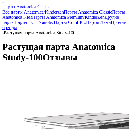
-
Парты Anatomica Classic
Все парты Anatomica/Kinderzen
Парты Anatomica Classic
Парты
Anatomica Kids
Парты Anatomica Premium/KinderZen
Другие
парты
Парты TCT Nanotec
Парты Comf-Pro
Парты Дэми
Прочие
бренды
-
Растущая парта Anatomica Study-100
Растущая парта Anatomica
Study-100
Отзывы