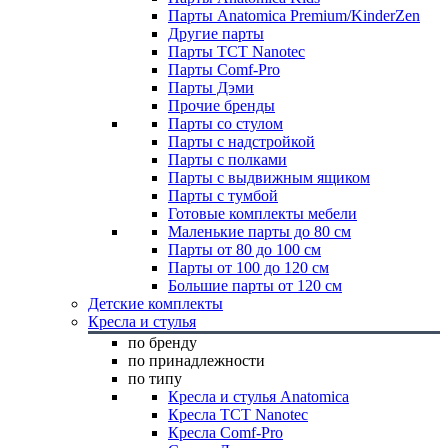
Парты Anatomica Premium/KinderZen
Другие парты
Парты TCT Nanotec
Парты Comf-Pro
Парты Дэми
Прочие бренды
Парты со стулом
Парты с надстройкой
Парты с полками
Парты с выдвижным ящиком
Парты с тумбой
Готовые комплекты мебели
Маленькие парты до 80 см
Парты от 80 до 100 см
Парты от 100 до 120 см
Большие парты от 120 см
Детские комплекты
Кресла и стулья
по бренду
по принадлежности
по типу
Кресла и стулья Anatomica
Кресла TCT Nanotec
Кресла Comf-Pro