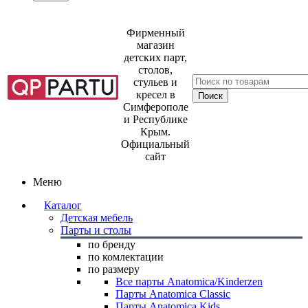
Фирменный
магазин
детских парт,
столов,
стульев и
кресел в
Симферополе
и Республике
Крым.
Официальный
сайт
Меню
Каталог
Детская мебель
Парты и столы
по бренду
по комлектации
по размеру
Все парты Anatomica/Kinderzen
Парты Anatomica Classic
Парты Anatomica Kids