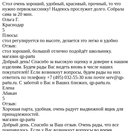
Стол очень хороший, удобный, красивый, прочный, то что
нужно первокласснику! Надеюсь прослужит долго. Собрала
сама за 20 мин.
Ольга Г.
Краснодар
5
Плюсы:
стол регулируется по высоте, делается это легко и удобно
Отзыв:
стол хороший, большой отлично подойдёт школьнику.
магазин qp-partu
Добрый день! Спасибо за высокую оценку и доверие к нашим
изделиям. Будем рады Вас видеть вновь в числе наших
покупателей! Если возникнут вопросы, будем рады на них
ответить по телефону +7 (495) 032-55-30 или почте serv@qp-
partu.ru. С заботой о Вас и Ваших близких, qp-partu.ru.
Елена
Абакан
5
Отзыв:
Хорошая парта, удобная, очень радует выдвижной ящик для
принадлежностей.
магазин qp-partu
Добрый день. Спасибо за Ваш отзыв. Очень рады, что все
понравилось. Если у Вас возникнут вопросы во время