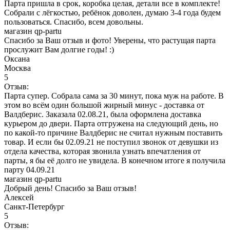
Парта пришла в срок, коробка целая, детали все в комплекте!
Собрали с лёгкостью, ребёнок доволен, думаю 3-4 года будем
пользоваться. Спасибо, всем довольны.
магазин qp-partu
Спасибо за Ваш отзыв и фото! Уверены, что растущая парта
прослужит Вам долгие годы! :)
Оксана
Москва
5
Отзыв:
Парта супер. Собрала сама за 30 минут, пока муж на работе. В
этом во всём один большой жирный минус - доставка от
Валдберис. Заказала 02.08.21, была оформлена доставка
курьером до двери. Парта отгружена на следующий день, но
по какой-то причине Валдберис не считал нужным поставить
товар. И если бы 02.09.21 не поступил звонок от девушки из
отдела качества, которая звонила узнать впечатления от
парты, я бы её долго не увидела. В конечном итоге я получила
парту 04.09.21
магазин qp-partu
Добрый день! Спасибо за Ваш отзыв!
Алексей
Санкт-Петербург
5
Отзыв: