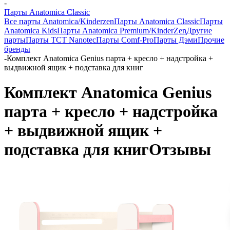
-
Парты Anatomica Classic
Все парты Anatomica/Kinderzen
Парты Anatomica Classic
Парты
Anatomica Kids
Парты Anatomica Premium/KinderZen
Другие
парты
Парты TCT Nanotec
Парты Comf-Pro
Парты Дэми
Прочие
бренды
-
Комплект Anatomica Genius парта + кресло + надстройка +
выдвижной ящик + подставка для книг
Комплект Anatomica Genius
парта + кресло + надстройка
+ выдвижной ящик +
подставка для книг
Отзывы