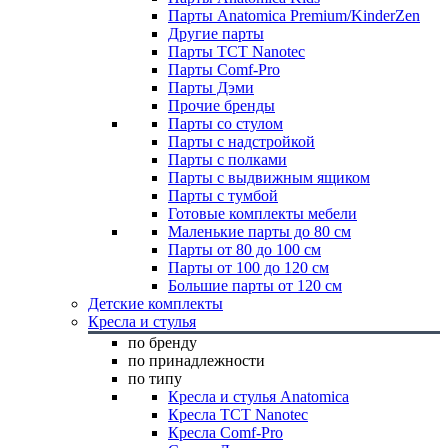
Парты Anatomica Premium/KinderZen
Другие парты
Парты TCT Nanotec
Парты Comf-Pro
Парты Дэми
Прочие бренды
Парты со стулом
Парты с надстройкой
Парты с полками
Парты с выдвижным ящиком
Парты с тумбой
Готовые комплекты мебели
Маленькие парты до 80 см
Парты от 80 до 100 см
Парты от 100 до 120 см
Большие парты от 120 см
Детские комплекты
Кресла и стулья
по бренду
по принадлежности
по типу
Кресла и стулья Anatomica
Кресла TCT Nanotec
Кресла Comf-Pro