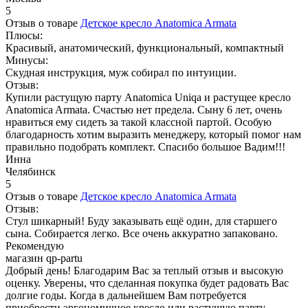
5
Отзыв о товаре
Детское кресло Anatomica Armata
Плюсы:
Красивый, анатомический, функциональный, компактный
Минусы:
Скудная инструкция, муж собирал по интуиции.
Отзыв:
Купили растущую парту Anatomica Uniqa и растущее кресло
Anatomica Armata. Счастью нет предела. Сыну 6 лет, очень
нравиться ему сидеть за такой классной партой. Особую
благодарность хотим выразить менеджеру, который помог нам
правильно подобрать комплект. Спасибо большое Вадим!!!
Инна
Челябинск
5
Отзыв о товаре
Детское кресло Anatomica Armata
Отзыв:
Стул шикарный! Буду заказывать ещё один, для старшего
сына. Собирается легко. Все очень аккуратно запаковано.
Рекомендую
магазин qp-partu
Добрый день! Благодарим Вас за теплый отзыв и высокую
оценку. Уверены, что сделанная покупка будет радовать Вас
долгие годы. Когда в дальнейшем Вам потребуется
приобрести эргономичное кресло или растущую парту