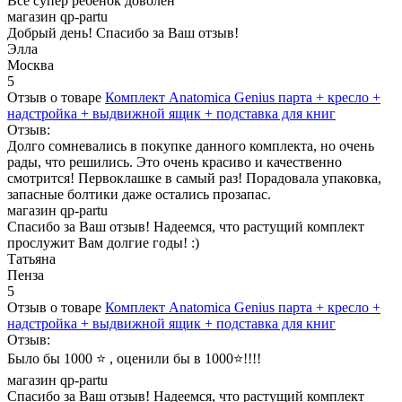
Все супер ребенок доволен
магазин qp-partu
Добрый день! Спасибо за Ваш отзыв!
Элла
Москва
5
Отзыв о товаре
Комплект Anatomica Genius парта + кресло +
надстройка + выдвижной ящик + подставка для книг
Отзыв:
Долго сомневались в покупке данного комплекта, но очень
рады, что решились. Это очень красиво и качественно
смотрится! Первоклашке в самый раз! Порадовала упаковка,
запасные болтики даже остались прозапас.
магазин qp-partu
Спасибо за Ваш отзыв! Надеемся, что растущий комплект
прослужит Вам долгие годы! :)
Татьяна
Пенза
5
Отзыв о товаре
Комплект Anatomica Genius парта + кресло +
надстройка + выдвижной ящик + подставка для книг
Отзыв:
Было бы 1000 ⭐️ , оценили бы в 1000⭐️!!!!
магазин qp-partu
Спасибо за Ваш отзыв! Надеемся, что растущий комплект