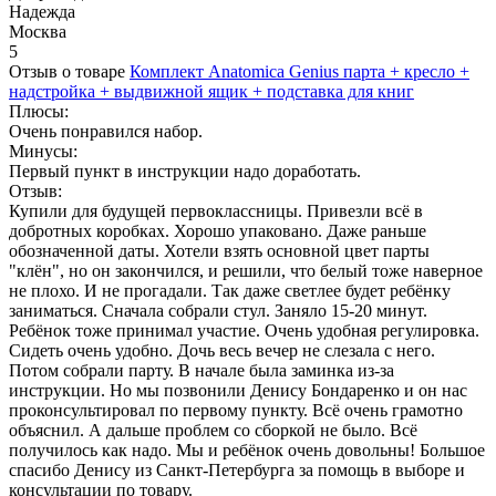
Надежда
Москва
5
Отзыв о товаре
Комплект Anatomica Genius парта + кресло +
надстройка + выдвижной ящик + подставка для книг
Плюсы:
Очень понравился набор.
Минусы:
Первый пункт в инструкции надо доработать.
Отзыв:
Купили для будущей первоклассницы. Привезли всё в
добротных коробках. Хорошо упаковано. Даже раньше
обозначенной даты. Хотели взять основной цвет парты
"клëн", но он закончился, и решили, что белый тоже наверное
не плохо. И не прогадали. Так даже светлее будет ребëнку
заниматься. Сначала собрали стул. Заняло 15-20 минут.
Ребëнок тоже принимал участие. Очень удобная регулировка.
Сидеть очень удобно. Дочь весь вечер не слезала с него.
Потом собрали парту. В начале была заминка из-за
инструкции. Но мы позвонили Денису Бондаренко и он нас
проконсультировал по первому пункту. Всë очень грамотно
объяснил. А дальше проблем со сборкой не было. Всё
получилось как надо. Мы и ребëнок очень довольны! Большое
спасибо Денису из Санкт-Петербурга за помощь в выборе и
консультации по товару.