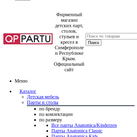
Фирменный
магазин
детских парт,
столов,
стульев и
кресел в
Симферополе
и Республике
Крым.
Официальный
сайт
Меню
Каталог
Детская мебель
Парты и столы
по бренду
по комлектации
по размеру
Все парты Anatomica/Kinderzen
Парты Anatomica Classic
Парты Anatomica Kids