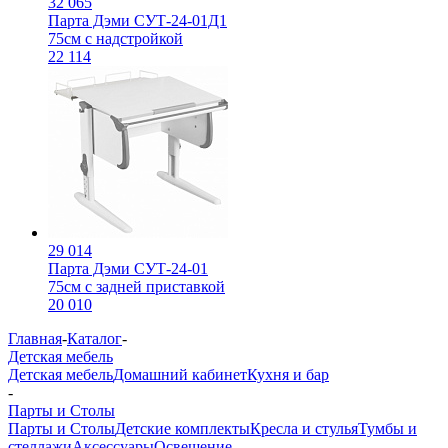
32 065
Парта Дэми СУТ-24-01Д1
75см с надстройкой
22 114
29 014
Парта Дэми СУТ-24-01
75см с задней приставкой
20 010
Главная
-
Каталог
-
Детская мебель
Детская мебель
Домашний кабинет
Кухня и бар
-
Парты и Столы
Парты и Столы
Детские комплекты
Кресла и стулья
Тумбы и
стеллажи
Аксессуары
Освещение