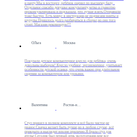
и парту.Мы в восторге, ребёнок оценил по высшему балу .
Отдельное спасибо девушке консультанту,четко и грамотно
проконсультировала и подсказала ,что лучше взять.Отправили
тоже быстро. Есть минус в инструкции,не подписани винты и
шурупы.Пришлось долго разбираться в сборке,но оно того
стоит. Магазин рекомендую!!!
ОЛьга
Москва
Покупали детское компьютерное кресло для ребёнка, очень
довольны выбором! Кресло удобное, эргономичное, учитывает
особенности детской осанки, что очень важно при длительном
сидении за компьютером или уроками.
Валентина
Ростов-на-Дону
Стул пришел в полном комплекте и всё было чистое,не
рваное.Сварка желает быть лучше,но в любом случае, всё
прикрыто и выглядит вполне прилично.Я брала стул для
ателье.Сегодня был первый день эксплуатации,мне все