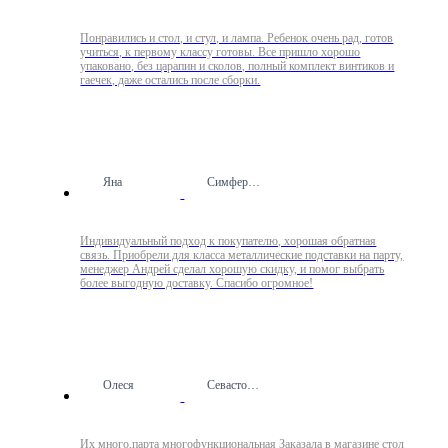
Понравились и стол, и стул, и лампа. Ребенок очень рад, готов
учиться, к первому классу готовы. Все пришло хорошо
упаковано, без царапин и сколов, полный комплект винтиков и
гаечек, даже остались после сборки.
Яна
Симферополь
Индивидуальный подход к покупателю, хорошая обратная
связь. Приобрели для класса металлические подставки на парту,
менеджер Андрей сделал хорошую скидку, и помог выбрать
более выгодную доставку. Спасибо огромное!
Олеся
Севастополь
Их много,парта многофункциональная Заказала в магазине стол