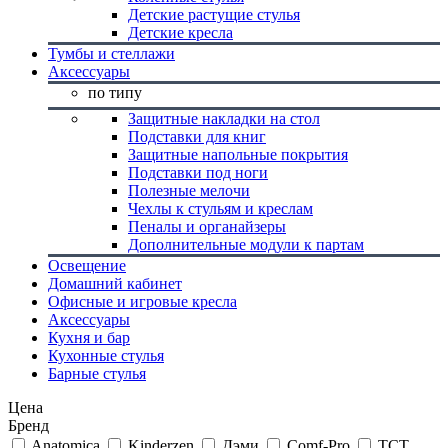
Детские растущие стулья
Детские кресла
Тумбы и стеллажи
Аксессуары
по типу
Защитные накладки на стол
Подставки для книг
Защитные напольные покрытия
Подставки под ноги
Полезные мелочи
Чехлы к стульям и креслам
Пеналы и органайзеры
Дополнительные модули к партам
Освещение
Домашний кабинет
Офисные и игровые кресла
Аксессуары
Кухня и бар
Кухонные стулья
Барные стулья
Цена
Бренд
Anatomica
Kinderzen
Дэми
Comf-Pro
TCT