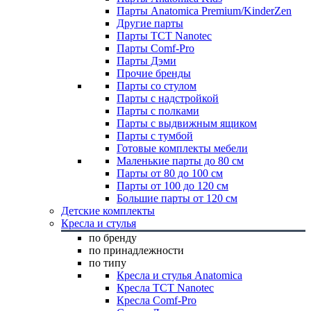
Парты Anatomica Premium/KinderZen
Другие парты
Парты TCT Nanotec
Парты Comf-Pro
Парты Дэми
Прочие бренды
Парты со стулом
Парты с надстройкой
Парты с полками
Парты с выдвижным ящиком
Парты с тумбой
Готовые комплекты мебели
Маленькие парты до 80 см
Парты от 80 до 100 см
Парты от 100 до 120 см
Большие парты от 120 см
Детские комплекты
Кресла и стулья
по бренду
по принадлежности
по типу
Кресла и стулья Anatomica
Кресла TCT Nanotec
Кресла Comf-Pro