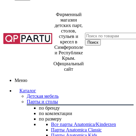
Фирменный
магазин
детских парт,
столов,
стульев и
кресел в
Симферополе
и Республике
Крым.
Официальный
сайт
Меню
Каталог
Детская мебель
Парты и столы
по бренду
по комлектации
по размеру
Все парты Anatomica/Kinderzen
Парты Anatomica Classic
Парты Anatomica Kids