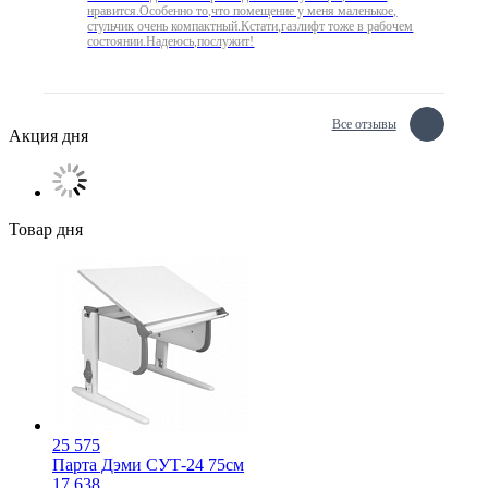
нравится.Особенно то,что помещение у меня маленькое,
стульчик очень компактный.Кстати,газлифт тоже в рабочем
состоянии.Надеюсь,послужит!
Все отзывы
Акция дня
Товар дня
25 575
Парта Дэми СУТ-24 75см
17 638