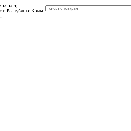
их парт,
ле и Республике Крым.
т