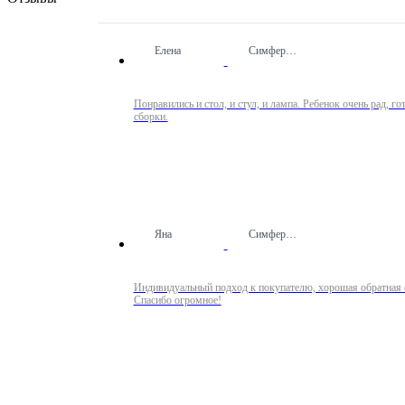
Елена
Симферополь
Понравились и стол, и стул, и лампа. Ребенок очень рад, г
сборки.
Яна
Симферополь
Индивидуальный подход к покупателю, хорошая обратная с
Спасибо огромное!