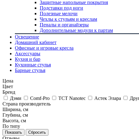
Защитные напольные покрытия
Подставки под ноги
Полезные мелочи
Чехлы к стульям и креслам
Пеналы и органайзеры
Дополнительные модули к партам
Освещение
Домашний кабинет
Офисные и игровые кресла
Аксессуары
Кухня и бар
Кухонные стулья
Барные стулья
Цена
Цвет
Бренд
Дэми
Comf-Pro
TCT Nanotec
Астек Элара
Дру
Страна производитель
Ширина, см
Глубина, см
Высота, см
По типу
Сбросить
Отзывы