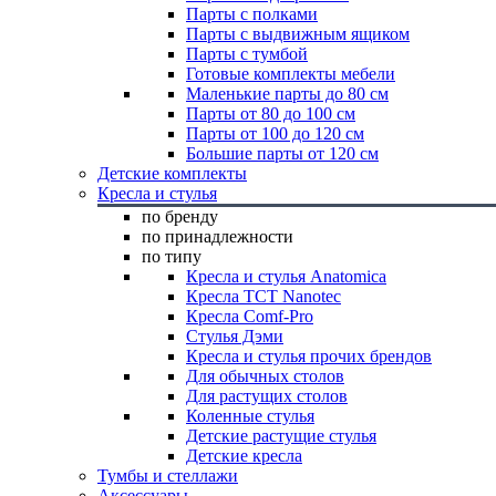
Парты с полками
Парты с выдвижным ящиком
Парты с тумбой
Готовые комплекты мебели
Маленькие парты до 80 см
Парты от 80 до 100 см
Парты от 100 до 120 см
Большие парты от 120 см
Детские комплекты
Кресла и стулья
по бренду
по принадлежности
по типу
Кресла и стулья Anatomica
Кресла TCT Nanotec
Кресла Comf-Pro
Стулья Дэми
Кресла и стулья прочих брендов
Для обычных столов
Для растущих столов
Коленные стулья
Детские растущие стулья
Детские кресла
Тумбы и стеллажи
Аксессуары