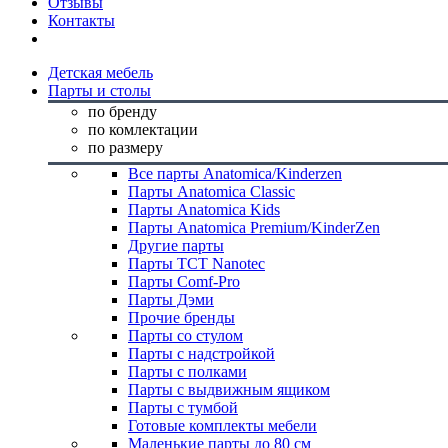
Отзывы
Контакты
Детская мебель
Парты и столы
по бренду
по комлектации
по размеру
Все парты Anatomica/Kinderzen
Парты Anatomica Classic
Парты Anatomica Kids
Парты Anatomica Premium/KinderZen
Другие парты
Парты TCT Nanotec
Парты Comf-Pro
Парты Дэми
Прочие бренды
Парты со стулом
Парты с надстройкой
Парты с полками
Парты с выдвижным ящиком
Парты с тумбой
Готовые комплекты мебели
Маленькие парты до 80 см