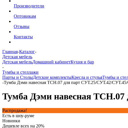
Производители
Оптовикам
Отзывы
Контакты
Главная
-
Каталог
-
Детская мебель
Детская мебель
Домашний кабинет
Кухня и бар
-
Тумбы и стеллажи
Парты и Столы
Детские комплекты
Кресла и стулья
Тумбы и сте
-
Тумба Дэми навесная ТСН.07 для парт СУТ.25/СУТ.42/СУТ.45
Тумба Дэми навесная ТСН.07 
Распродажа!
Есть в шоу-руме
Новинки
Дешевле всех на 20%