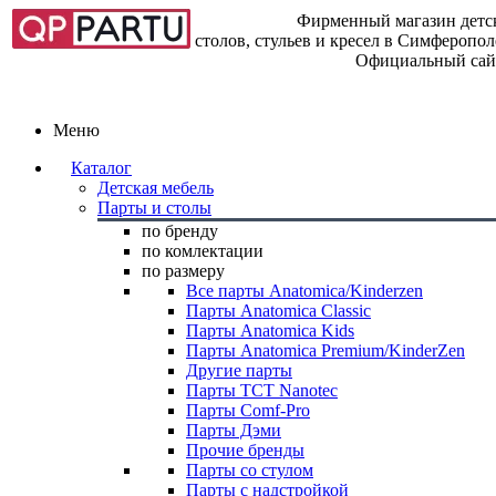
Фирменный магазин детск
столов, стульев и кресел в Симферопо
Официальный сай
Меню
Каталог
Детская мебель
Парты и столы
по бренду
по комлектации
по размеру
Все парты Anatomica/Kinderzen
Парты Anatomica Classic
Парты Anatomica Kids
Парты Anatomica Premium/KinderZen
Другие парты
Парты TCT Nanotec
Парты Comf-Pro
Парты Дэми
Прочие бренды
Парты со стулом
Парты с надстройкой