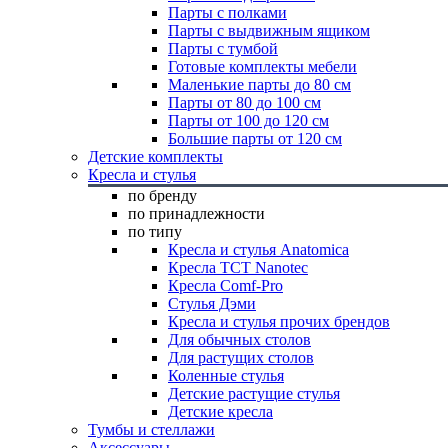
Парты с полками
Парты с выдвижным ящиком
Парты с тумбой
Готовые комплекты мебели
Маленькие парты до 80 см
Парты от 80 до 100 см
Парты от 100 до 120 см
Большие парты от 120 см
Детские комплекты
Кресла и стулья
по бренду
по принадлежности
по типу
Кресла и стулья Anatomica
Кресла TCT Nanotec
Кресла Comf-Pro
Стулья Дэми
Кресла и стулья прочих брендов
Для обычных столов
Для растущих столов
Коленные стулья
Детские растущие стулья
Детские кресла
Тумбы и стеллажи
Аксессуары