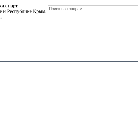
их парт,
ле и Республике Крым.
т