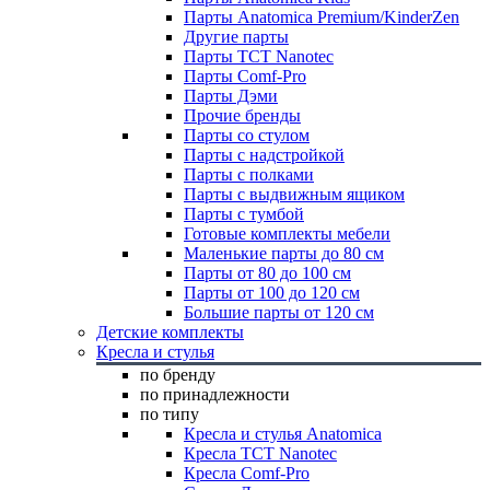
Парты Anatomica Premium/KinderZen
Другие парты
Парты TCT Nanotec
Парты Comf-Pro
Парты Дэми
Прочие бренды
Парты со стулом
Парты с надстройкой
Парты с полками
Парты с выдвижным ящиком
Парты с тумбой
Готовые комплекты мебели
Маленькие парты до 80 см
Парты от 80 до 100 см
Парты от 100 до 120 см
Большие парты от 120 см
Детские комплекты
Кресла и стулья
по бренду
по принадлежности
по типу
Кресла и стулья Anatomica
Кресла TCT Nanotec
Кресла Comf-Pro