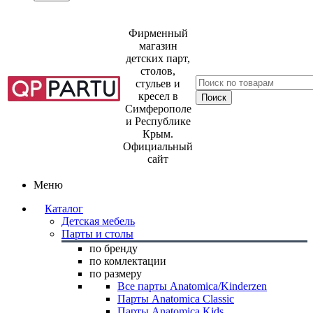
Фирменный
магазин
детских парт,
столов,
стульев и
кресел в
Симферополе
и Республике
Крым.
Официальный
сайт
Меню
Каталог
Детская мебель
Парты и столы
по бренду
по комлектации
по размеру
Все парты Anatomica/Kinderzen
Парты Anatomica Classic
Парты Anatomica Kids