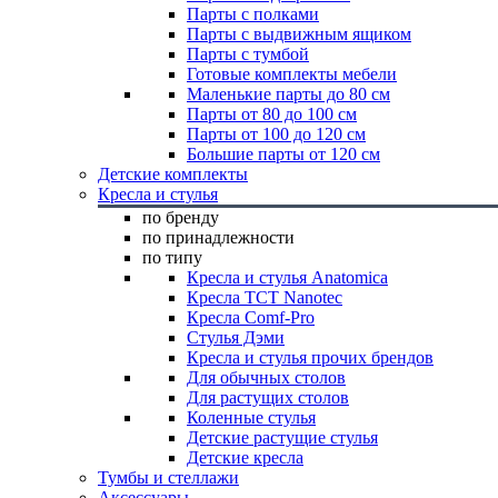
Парты с полками
Парты с выдвижным ящиком
Парты с тумбой
Готовые комплекты мебели
Маленькие парты до 80 см
Парты от 80 до 100 см
Парты от 100 до 120 см
Большие парты от 120 см
Детские комплекты
Кресла и стулья
по бренду
по принадлежности
по типу
Кресла и стулья Anatomica
Кресла TCT Nanotec
Кресла Comf-Pro
Стулья Дэми
Кресла и стулья прочих брендов
Для обычных столов
Для растущих столов
Коленные стулья
Детские растущие стулья
Детские кресла
Тумбы и стеллажи
Аксессуары