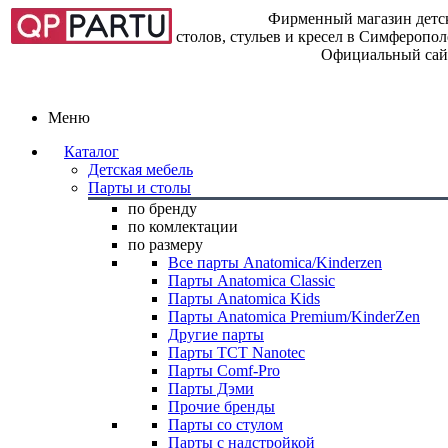
Фирменный магазин детск
столов, стульев и кресел в Симферопо
Официальный сай
Меню
Каталог
Детская мебель
Парты и столы
по бренду
по комлектации
по размеру
Все парты Anatomica/Kinderzen
Парты Anatomica Classic
Парты Anatomica Kids
Парты Anatomica Premium/KinderZen
Другие парты
Парты TCT Nanotec
Парты Comf-Pro
Парты Дэми
Прочие бренды
Парты со стулом
Парты с надстройкой