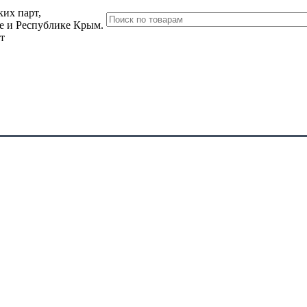
их парт,
ле и Республике Крым.
т