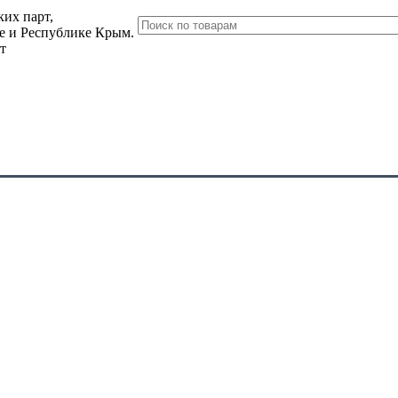
их парт,
ле и Республике Крым.
т