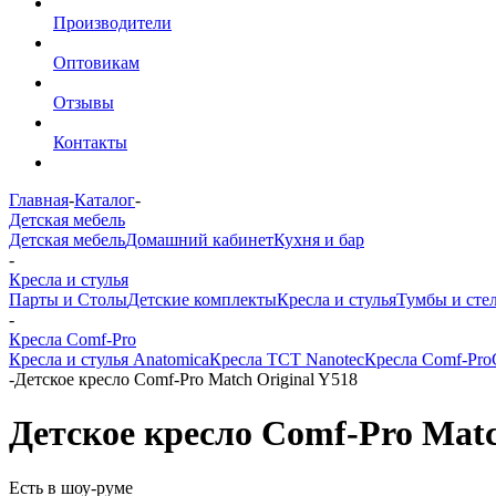
Производители
Оптовикам
Отзывы
Контакты
Главная
-
Каталог
-
Детская мебель
Детская мебель
Домашний кабинет
Кухня и бар
-
Кресла и стулья
Парты и Столы
Детские комплекты
Кресла и стулья
Тумбы и сте
-
Кресла Comf-Pro
Кресла и стулья Anatomica
Кресла TCT Nanotec
Кресла Comf-Pro
-
Детское кресло Сomf-Pro Match Original Y518
Детское кресло Сomf-Pro Matc
Есть в шоу-руме