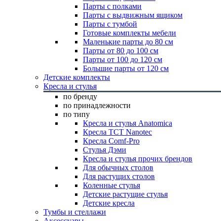
Парты с полками
Парты с выдвижным ящиком
Парты с тумбой
Готовые комплекты мебели
Маленькие парты до 80 см
Парты от 80 до 100 см
Парты от 100 до 120 см
Большие парты от 120 см
Детские комплекты
Кресла и стулья
по бренду
по принадлежности
по типу
Кресла и стулья Anatomica
Кресла TCT Nanotec
Кресла Comf-Pro
Стулья Дэми
Кресла и стулья прочих брендов
Для обычных столов
Для растущих столов
Коленные стулья
Детские растущие стулья
Детские кресла
Тумбы и стеллажи
Аксессуары