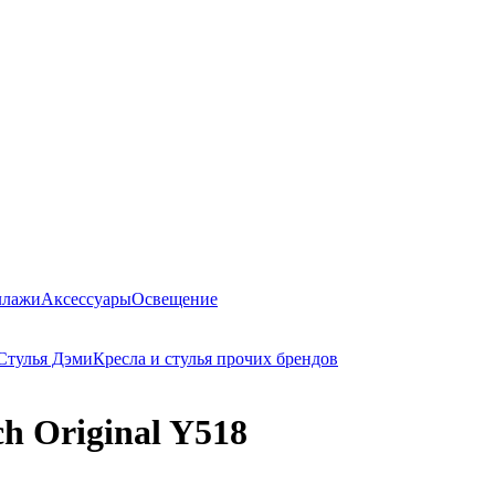
ллажи
Аксессуары
Освещение
Стулья Дэми
Кресла и стулья прочих брендов
h Original Y518