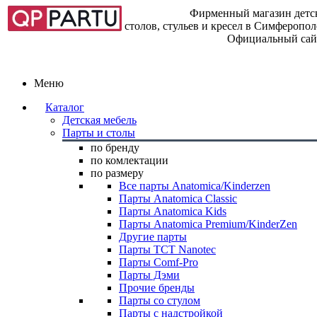
Фирменный магазин детск
столов, стульев и кресел в Симферопо
Официальный сай
Меню
Каталог
Детская мебель
Парты и столы
по бренду
по комлектации
по размеру
Все парты Anatomica/Kinderzen
Парты Anatomica Classic
Парты Anatomica Kids
Парты Anatomica Premium/KinderZen
Другие парты
Парты TCT Nanotec
Парты Comf-Pro
Парты Дэми
Прочие бренды
Парты со стулом
Парты с надстройкой