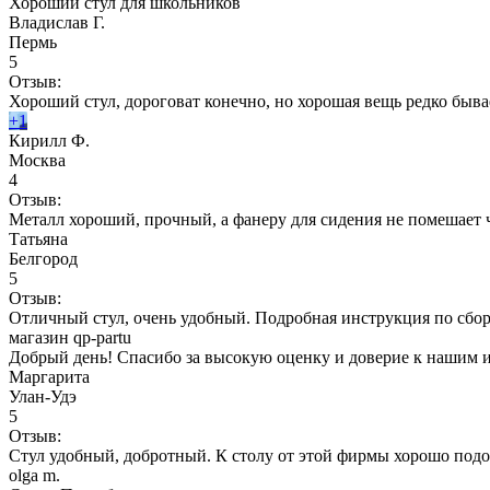
Хороший стул для школьников
Владислав Г.
Пермь
5
Отзыв:
Хороший стул, дороговат конечно, но хорошая вещь редко быва
+1
Кирилл Ф.
Москва
4
Отзыв:
Металл хороший, прочный, а фанеру для сидения не помешает 
Татьяна
Белгород
5
Отзыв:
Отличный стул, очень удобный. Подробная инструкция по сборк
магазин qp-partu
Добрый день! Спасибо за высокую оценку и доверие к нашим из
Маргарита
Улан-Удэ
5
Отзыв:
Стул удобный, добротный. К столу от этой фирмы хорошо под
olga m.