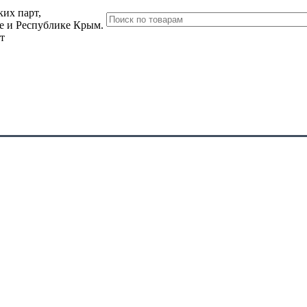
их парт,
ле и Республике Крым.
т