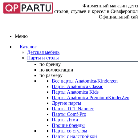
Фирменный магазин детск
столов, стульев и кресел в Симферопо
Официальный сай
Меню
Каталог
Детская мебель
Парты и столы
по бренду
по комлектации
по размеру
Все парты Anatomica/Kinderzen
Парты Anatomica Classic
Парты Anatomica Kids
Парты Anatomica Premium/KinderZen
Другие парты
Парты TCT Nanotec
Парты Comf-Pro
Парты Дэми
Прочие бренды
Парты со стулом
Парты с надстройкой