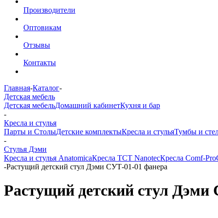
Производители
Оптовикам
Отзывы
Контакты
Главная
-
Каталог
-
Детская мебель
Детская мебель
Домашний кабинет
Кухня и бар
-
Кресла и стулья
Парты и Столы
Детские комплекты
Кресла и стулья
Тумбы и сте
-
Стулья Дэми
Кресла и стулья Anatomica
Кресла TCT Nanotec
Кресла Comf-Pro
-
Растущий детский стул Дэми СУТ-01-01 фанера
Растущий детский стул Дэми 