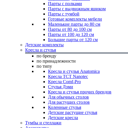
Парты с полками
Парты с выдвижным ящиком
Парты с тумбой
Готовые комплекты мебели
Маленькие парты до 80 см
Парты от 80 до 100 см
Парты от 100 до 120 см
Большие парты от 120 см
Детские комплекты
Кресла и стулья
по бренду
по принадлежности
по типу
Кресла и стулья Anatomica
Кресла TCT Nanotec
Кресла Comf-Pro
Стулья Дэми
Кресла и стулья прочих брендов
Для обычных столов
Для растущих столов
Коленные стулья
Детские растущие стулья
Детские кресла
Тумбы и стеллажи
Аксессуары