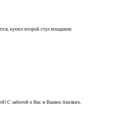
ится, купил второй стул младшим.
.
й! С заботой о Вас и Ваших близких.