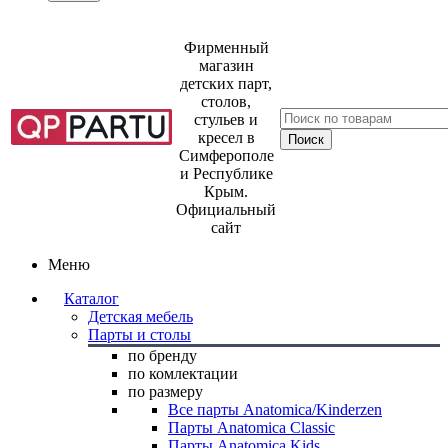
Фирменный
магазин
детских парт,
столов,
стульев и
кресел в
Симферополе
и Республике
Крым.
Официальный
сайт
Меню
Каталог
Детская мебель
Парты и столы
по бренду
по комлектации
по размеру
Все парты Anatomica/Kinderzen
Парты Anatomica Classic
Парты Anatomica Kids