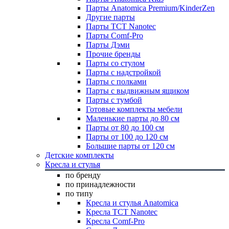
Парты Anatomica Premium/KinderZen
Другие парты
Парты TCT Nanotec
Парты Comf-Pro
Парты Дэми
Прочие бренды
Парты со стулом
Парты с надстройкой
Парты с полками
Парты с выдвижным ящиком
Парты с тумбой
Готовые комплекты мебели
Маленькие парты до 80 см
Парты от 80 до 100 см
Парты от 100 до 120 см
Большие парты от 120 см
Детские комплекты
Кресла и стулья
по бренду
по принадлежности
по типу
Кресла и стулья Anatomica
Кресла TCT Nanotec
Кресла Comf-Pro