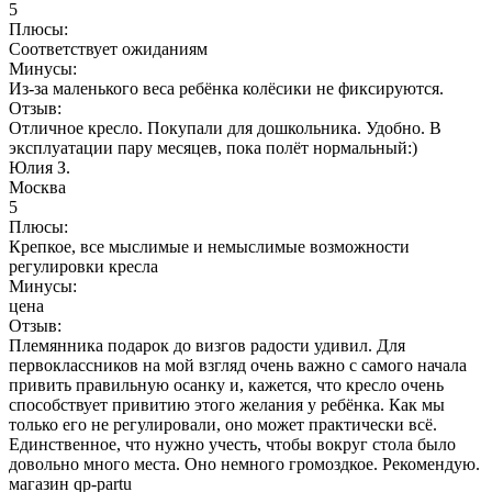
5
Плюсы:
Соответствует ожиданиям
Минусы:
Из-за маленького веса ребёнка колёсики не фиксируются.
Отзыв:
Отличное кресло. Покупали для дошкольника. Удобно. В
эксплуатации пару месяцев, пока полёт нормальный:)
Юлия З.
Москва
5
Плюсы:
Крепкое, все мыслимые и немыслимые возможности
регулировки кресла
Минусы:
цена
Отзыв:
Племянника подарок до визгов радости удивил. Для
первоклассников на мой взгляд очень важно с самого начала
привить правильную осанку и, кажется, что кресло очень
способствует привитию этого желания у ребёнка. Как мы
только его не регулировали, оно может практически всё.
Единственное, что нужно учесть, чтобы вокруг стола было
довольно много места. Оно немного громоздкое. Рекомендую.
магазин qp-partu