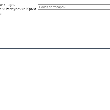
их парт,
ле и Республике Крым.
т