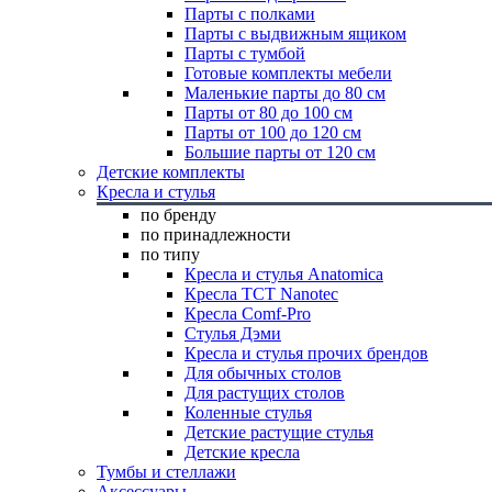
Парты с полками
Парты с выдвижным ящиком
Парты с тумбой
Готовые комплекты мебели
Маленькие парты до 80 см
Парты от 80 до 100 см
Парты от 100 до 120 см
Большие парты от 120 см
Детские комплекты
Кресла и стулья
по бренду
по принадлежности
по типу
Кресла и стулья Anatomica
Кресла TCT Nanotec
Кресла Comf-Pro
Стулья Дэми
Кресла и стулья прочих брендов
Для обычных столов
Для растущих столов
Коленные стулья
Детские растущие стулья
Детские кресла
Тумбы и стеллажи
Аксессуары