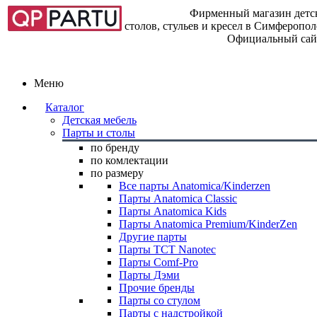
Фирменный магазин детск
столов, стульев и кресел в Симферопо
Официальный сай
Меню
Каталог
Детская мебель
Парты и столы
по бренду
по комлектации
по размеру
Все парты Anatomica/Kinderzen
Парты Anatomica Classic
Парты Anatomica Kids
Парты Anatomica Premium/KinderZen
Другие парты
Парты TCT Nanotec
Парты Comf-Pro
Парты Дэми
Прочие бренды
Парты со стулом
Парты с надстройкой