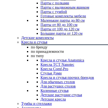
Парты с полками
Парты с выдвижным ящиком
Парты с тумбой
Готовые комплекты мебели
Маленькие парты до 80 см
Парты от 80 до 100 см
Парты от 100 до 120 см
Большие парты от 120 см
Детские комплекты
Кресла и стулья
по бренду
по принадлежности
по типу
Кресла и стулья Anatomica
Кресла TCT Nanotec
Кресла Comf-Pro
Стулья Дэми
Кресла и стулья прочих брендов
Для обычных столов
Для растущих столов
Коленные стулья
Детские растущие стулья
Детские кресла
Тумбы и стеллажи
Аксессуары