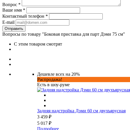
Вопрос
*
Ваше имя
*
Контактный телефон
*
E-mail
Вопросы по товару "Боковая приставка для парт Дэми 75 см"
С этим товаром смотрят
Дешевле всех на 20%
Распродажа!
Есть в шоу-руме
Задняя надстройка Дэми 60 см двухъярусная
3 459 ₽
5 017 ₽
Подробнее