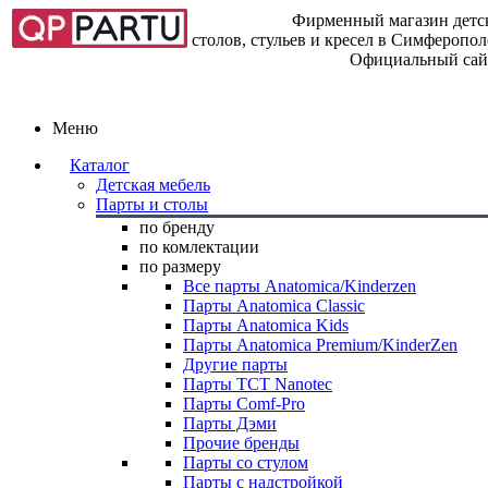
Фирменный магазин детск
столов, стульев и кресел в Симферопо
Официальный сай
Меню
Каталог
Детская мебель
Парты и столы
по бренду
по комлектации
по размеру
Все парты Anatomica/Kinderzen
Парты Anatomica Classic
Парты Anatomica Kids
Парты Anatomica Premium/KinderZen
Другие парты
Парты TCT Nanotec
Парты Comf-Pro
Парты Дэми
Прочие бренды
Парты со стулом
Парты с надстройкой