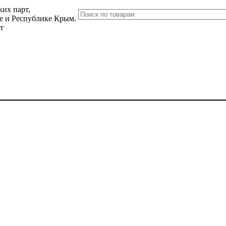
их парт,
ле и Республике Крым.
т