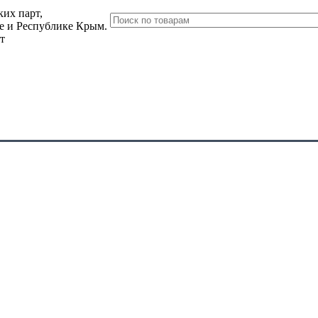
их парт,
ле и Республике Крым.
т