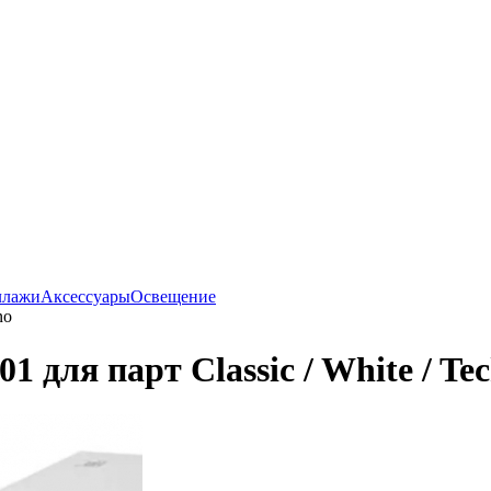
ллажи
Аксессуары
Освещение
no
 для парт Classic / White / Te