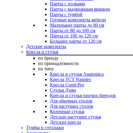
Парты с полками
Парты с выдвижным ящиком
Парты с тумбой
Готовые комплекты мебели
Маленькие парты до 80 см
Парты от 80 до 100 см
Парты от 100 до 120 см
Большие парты от 120 см
Детские комплекты
Кресла и стулья
по бренду
по принадлежности
по типу
Кресла и стулья Anatomica
Кресла TCT Nanotec
Кресла Comf-Pro
Стулья Дэми
Кресла и стулья прочих брендов
Для обычных столов
Для растущих столов
Коленные стулья
Детские растущие стулья
Детские кресла
Тумбы и стеллажи
Аксессуары