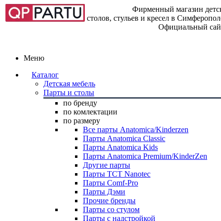
Фирменный магазин детск
столов, стульев и кресел в Симферопо
Официальный сай
Меню
Каталог
Детская мебель
Парты и столы
по бренду
по комлектации
по размеру
Все парты Anatomica/Kinderzen
Парты Anatomica Classic
Парты Anatomica Kids
Парты Anatomica Premium/KinderZen
Другие парты
Парты TCT Nanotec
Парты Comf-Pro
Парты Дэми
Прочие бренды
Парты со стулом
Парты с надстройкой