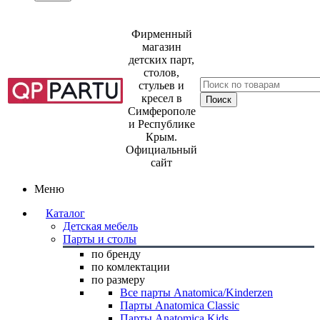
Фирменный
магазин
детских парт,
столов,
стульев и
кресел в
Симферополе
и Республике
Крым.
Официальный
сайт
Меню
Каталог
Детская мебель
Парты и столы
по бренду
по комлектации
по размеру
Все парты Anatomica/Kinderzen
Парты Anatomica Classic
Парты Anatomica Kids