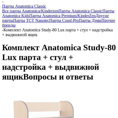
-
Парты Anatomica Classic
Все парты Anatomica/Kinderzen
Парты Anatomica Classic
Парты
Anatomica Kids
Парты Anatomica Premium/KinderZen
Другие
парты
Парты TCT Nanotec
Парты Comf-Pro
Парты Дэми
Прочие
бренды
-
Комплект Anatomica Study-80 Lux парта + стул + надстройка
+ выдвижной ящик
Комплект Anatomica Study-80
Lux парта + стул +
надстройка + выдвижной
ящик
Вопросы и ответы