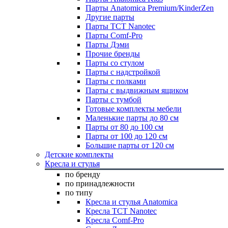
Парты Anatomica Premium/KinderZen
Другие парты
Парты TCT Nanotec
Парты Comf-Pro
Парты Дэми
Прочие бренды
Парты со стулом
Парты с надстройкой
Парты с полками
Парты с выдвижным ящиком
Парты с тумбой
Готовые комплекты мебели
Маленькие парты до 80 см
Парты от 80 до 100 см
Парты от 100 до 120 см
Большие парты от 120 см
Детские комплекты
Кресла и стулья
по бренду
по принадлежности
по типу
Кресла и стулья Anatomica
Кресла TCT Nanotec
Кресла Comf-Pro