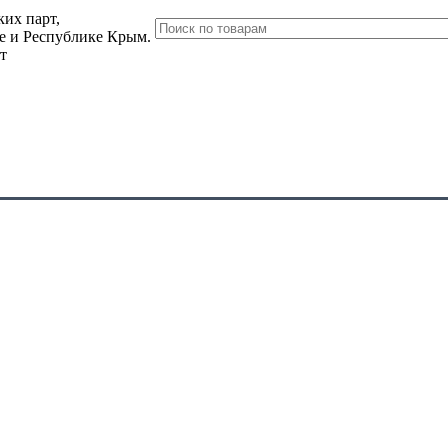
их парт,
ле и Республике Крым.
т