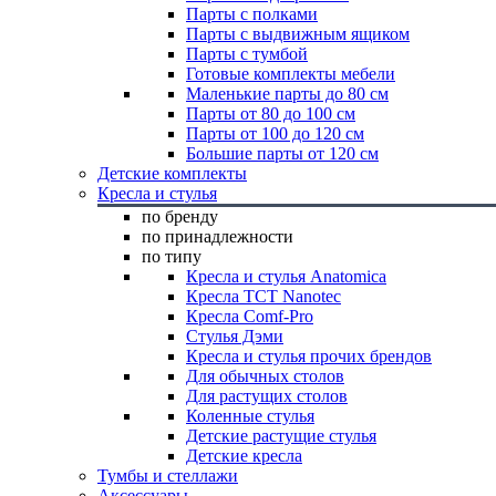
Парты с полками
Парты с выдвижным ящиком
Парты с тумбой
Готовые комплекты мебели
Маленькие парты до 80 см
Парты от 80 до 100 см
Парты от 100 до 120 см
Большие парты от 120 см
Детские комплекты
Кресла и стулья
по бренду
по принадлежности
по типу
Кресла и стулья Anatomica
Кресла TCT Nanotec
Кресла Comf-Pro
Стулья Дэми
Кресла и стулья прочих брендов
Для обычных столов
Для растущих столов
Коленные стулья
Детские растущие стулья
Детские кресла
Тумбы и стеллажи
Аксессуары