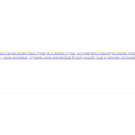
ное.Сварка желает быть лучше,но в любом случае, всё прикрыто и выглядит вполне прил
 у меня маленькое, стульчик очень компактный.Кстати,газлифт тоже в рабочем состоян