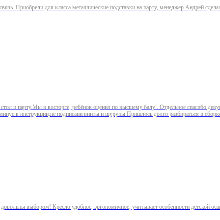
вязь. Приобрели для класса металлические подставки на парту, менеджер Андрей сдела
стол и парту.Мы в восторге, ребёнок оценил по высшему балу . Отдельное спасибо деву
 минус в инструкции,не подписани винты и шурупы.Пришлось долго разбираться в сборке
 довольны выбором! Кресло удобное, эргономичное, учитывает особенности детской оса