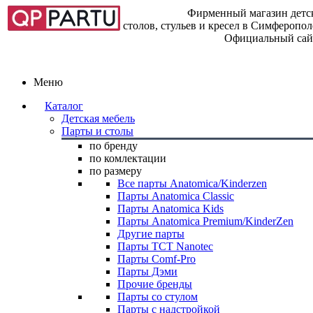
Фирменный магазин детск
столов, стульев и кресел в Симферопо
Официальный сай
Меню
Каталог
Детская мебель
Парты и столы
по бренду
по комлектации
по размеру
Все парты Anatomica/Kinderzen
Парты Anatomica Classic
Парты Anatomica Kids
Парты Anatomica Premium/KinderZen
Другие парты
Парты TCT Nanotec
Парты Comf-Pro
Парты Дэми
Прочие бренды
Парты со стулом
Парты с надстройкой