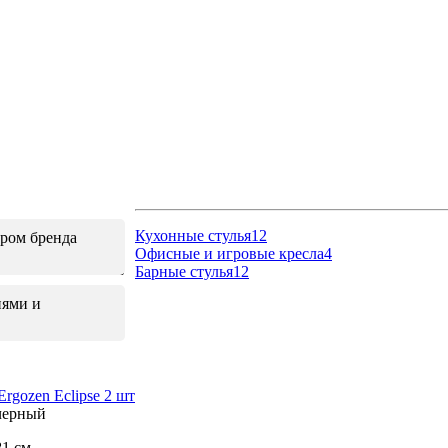
Кухонные стулья
12
ром бренда
Офисные и игровые кресла
4
Барные стулья
12
иями и
rgozen Eclipse 2 шт
 черный
81 см