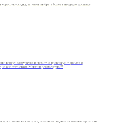
л хорошую скидку, и помог выбрать более выгодную доставку.
шке консультанту,четко и грамотно проконсультировала и
,но оно того стоит. Магазин рекомендую!!!
нки, что очень важно при длительном сидении за компьютером или