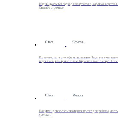
Индивидуальный подход к покупателю, хорошая обратная с
Спасибо огромное!
Олеся
Севастополь
Их много,парта многофункциональная Заказала в магазине 
подсказала ,что лучше взять.Отправили тоже быстро. Есть
ОЛьга
Москва
Покупали детское компьютерное кресло для ребёнка, очень
уроками.