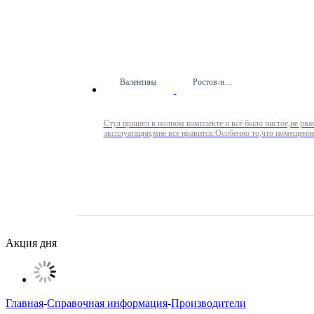
Валентина
Ростов-на-Дону
Стул пришел в полном комплекте и всё было чистое,не рва
эксплуатации,мне все нравится.Особенно то,что помещение
Акция дня
Главная
-
Справочная информация
-
Производители