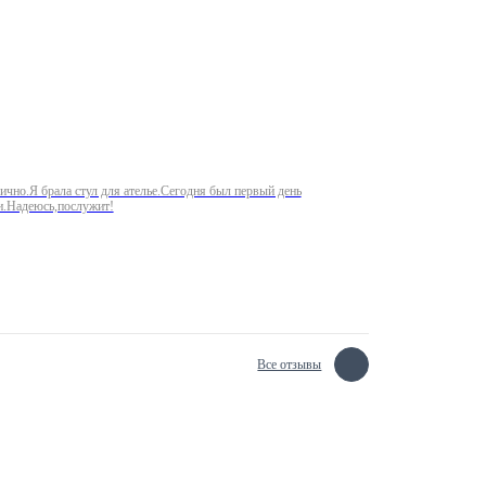
ично.Я брала стул для ателье.Сегодня был первый день
ии.Надеюсь,послужит!
Все отзывы