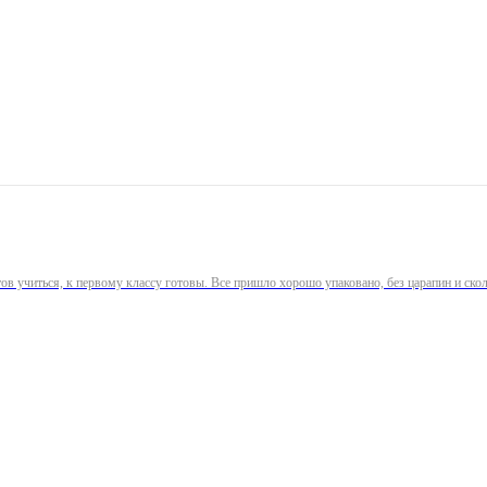
отов учиться, к первому классу готовы. Все пришло хорошо упаковано, без царапин и ско