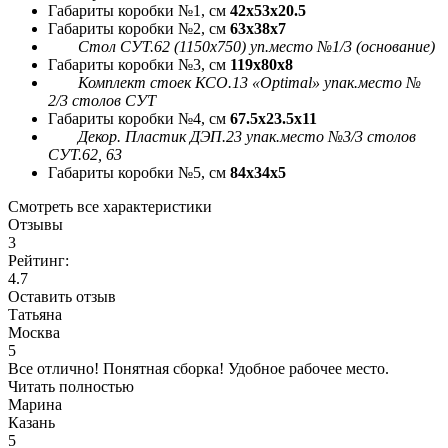
Габариты коробки №1, см
42x53x20.5
Габариты коробки №2, см
63x38x7
Стол СУТ.62 (1150х750) уп.место №1/3 (основание)
Габариты коробки №3, см
119x80x8
Комплект стоек КСО.13 «Optimal» упак.место №
2/3 столов СУТ
Габариты коробки №4, см
67.5x23.5x11
Декор. Пластик ДЭП.23 упак.место №3/3 столов
СУТ.62, 63
Габариты коробки №5, см
84x34x5
Смотреть все характеристики
Отзывы
3
Рейтинг:
4.7
Оставить отзыв
Татьяна
Москва
5
Все отлично! Понятная сборка! Удобное рабочее место.
Читать полностью
Марина
Казань
5