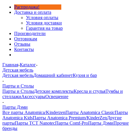
Распродажа!
Доставка и оплата
Условия оплаты
Условия доставки
Гарантия на товар
Производители
Оптовикам
Отзывы
Контакты
Главная
-
Каталог
-
Детская мебель
Детская мебель
Домашний кабинет
Кухня и бар
-
Парты и Столы
Парты и Столы
Детские комплекты
Кресла и стулья
Тумбы и
стеллажи
Аксессуары
Освещение
-
Парты Дэми
Все парты Anatomica/Kinderzen
Парты Anatomica Classic
Парты
Anatomica Kids
Парты Anatomica Premium/KinderZen
Другие
парты
Парты TCT Nanotec
Парты Comf-Pro
Парты Дэми
Прочие
бренды