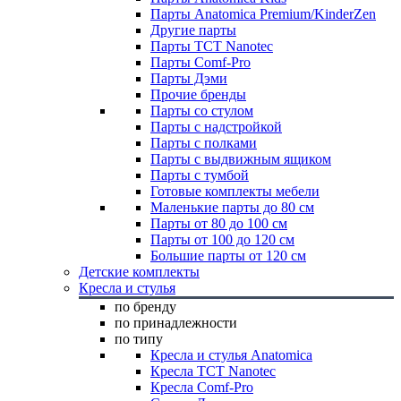
Парты Anatomica Premium/KinderZen
Другие парты
Парты TCT Nanotec
Парты Comf-Pro
Парты Дэми
Прочие бренды
Парты со стулом
Парты с надстройкой
Парты с полками
Парты с выдвижным ящиком
Парты с тумбой
Готовые комплекты мебели
Маленькие парты до 80 см
Парты от 80 до 100 см
Парты от 100 до 120 см
Большие парты от 120 см
Детские комплекты
Кресла и стулья
по бренду
по принадлежности
по типу
Кресла и стулья Anatomica
Кресла TCT Nanotec
Кресла Comf-Pro