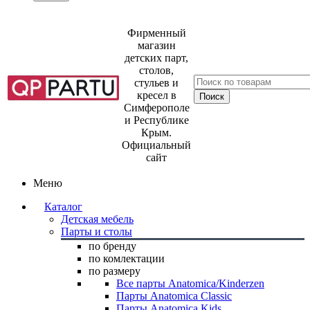
Фирменный
магазин
детских парт,
столов,
стульев и
кресел в
Симферополе
и Республике
Крым.
Официальный
сайт
Меню
Каталог
Детская мебель
Парты и столы
по бренду
по комлектации
по размеру
Все парты Anatomica/Kinderzen
Парты Anatomica Classic
Парты Anatomica Kids