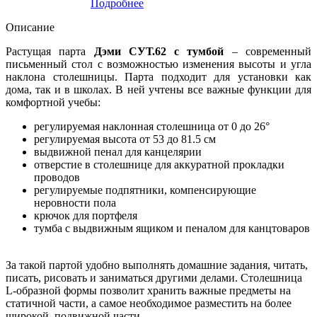
Подробнее
Описание
Растущая парта
Дэми СУТ.62 с тумбой
– современный
письменный стол с возможностью изменения высоты и угла
наклона столешницы. Парта подходит для установки как
дома, так и в школах. В ней учтены все важные функции для
комфортной учебы:
регулируемая наклонная столешница от 0 до 26°
регулируемая высота от 53 до 81.5 см
выдвижной пенал для канцелярии
отверстие в столешнице для аккуратной прокладки
проводов
регулируемые подпятники, компенсирующие
неровности пола
крючок для портфеля
тумба с выдвижным ящиком и пеналом для канцтоваров
За такой партой удобно выполнять домашние задания, читать,
писать, рисовать и заниматься другими делами. Столешница
L-образной формы позволит хранить важные предметы на
статичной части, а самое необходимое разместить на более
широкой, подвижной части.