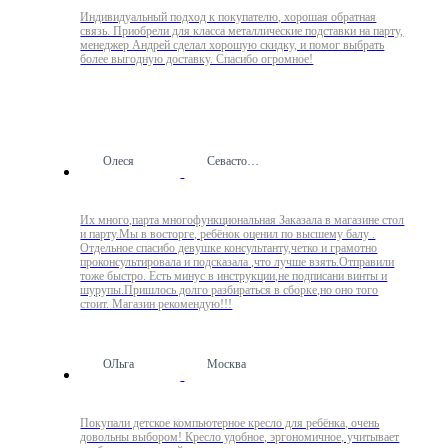
Индивидуальный подход к покупателю, хорошая обратная
связь. Приобрели для класса металлические подставки на парту,
менеджер Андрей сделал хорошую скидку, и помог выбрать
более выгодную доставку. Спасибо огромное!
Олеся
Севастополь
Их много,парта многофункциональная Заказала в магазине стол
и парту.Мы в восторге, ребёнок оценил по высшему балу .
Отдельное спасибо девушке консультанту,четко и грамотно
проконсультировала и подсказала ,что лучше взять.Отправили
тоже быстро. Есть минус в инструкции,не подписани винты и
шурупы.Пришлось долго разбираться в сборке,но оно того
стоит. Магазин рекомендую!!!
ОЛьга
Москва
Покупали детское компьютерное кресло для ребёнка, очень
довольны выбором! Кресло удобное, эргономичное, учитывает