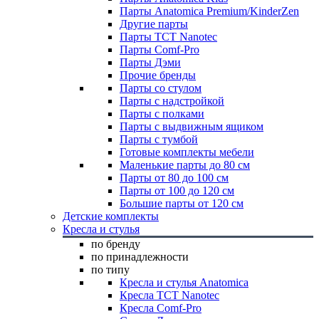
Парты Anatomica Premium/KinderZen
Другие парты
Парты TCT Nanotec
Парты Comf-Pro
Парты Дэми
Прочие бренды
Парты со стулом
Парты с надстройкой
Парты с полками
Парты с выдвижным ящиком
Парты с тумбой
Готовые комплекты мебели
Маленькие парты до 80 см
Парты от 80 до 100 см
Парты от 100 до 120 см
Большие парты от 120 см
Детские комплекты
Кресла и стулья
по бренду
по принадлежности
по типу
Кресла и стулья Anatomica
Кресла TCT Nanotec
Кресла Comf-Pro