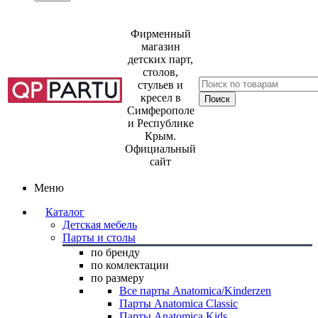
Фирменный
магазин
детских парт,
столов,
стульев и
кресел в
Симферополе
и Республике
Крым.
Официальный
сайт
Меню
Каталог
Детская мебель
Парты и столы
по бренду
по комлектации
по размеру
Все парты Anatomica/Kinderzen
Парты Anatomica Classic
Парты Anatomica Kids