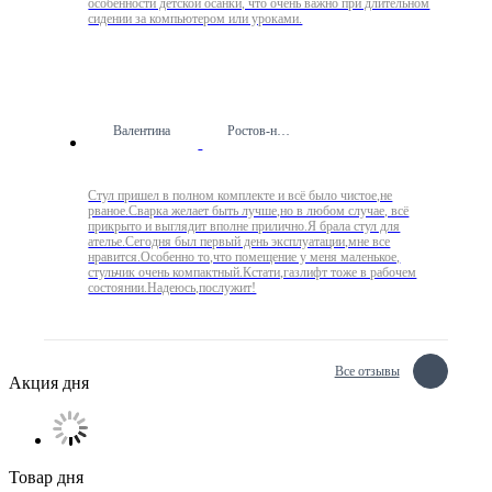
особенности детской осанки, что очень важно при длительном
сидении за компьютером или уроками.
Валентина
Ростов-на-Дону
Стул пришел в полном комплекте и всё было чистое,не
рваное.Сварка желает быть лучше,но в любом случае, всё
прикрыто и выглядит вполне прилично.Я брала стул для
ателье.Сегодня был первый день эксплуатации,мне все
нравится.Особенно то,что помещение у меня маленькое,
стульчик очень компактный.Кстати,газлифт тоже в рабочем
состоянии.Надеюсь,послужит!
Все отзывы
Акция дня
Товар дня