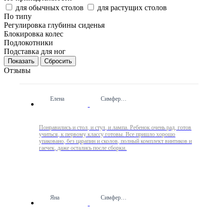
для обычных столов
для растущих столов
По типу
Регулировка глубины сиденья
Блокировка колес
Подлокотники
Подставка для ног
Сбросить
Отзывы
Елена
Симферополь
Понравились и стол, и стул, и лампа. Ребенок очень рад, готов
учиться, к первому классу готовы. Все пришло хорошо
упаковано, без царапин и сколов, полный комплект винтиков и
гаечек, даже остались после сборки.
Яна
Симферополь