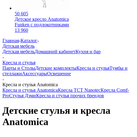
50 605
Детское кресло Anatomica
Funken с подлокотниками
13 960
Главная
-
Каталог
-
Детская мебель
Детская мебель
Домашний кабинет
Кухня и бар
-
Кресла и стулья
Парты и Столы
Детские комплекты
Кресла и стулья
Тумбы и
стеллажи
Аксессуары
Освещение
-
Кресла и стулья Anatomica
Кресла и стулья Anatomica
Кресла TCT Nanotec
Кресла Comf-
Pro
Стулья Дэми
Кресла и стулья прочих брендов
Детские стулья и кресла
Anatomica