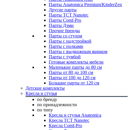
Парты Anatomica Premium/KinderZen
Другие парты
Парты TCT Nanotec
Парты Comf-Pro
Парты Дэми
Прочие бренды
Парты со стулом
Парты с надстройкой
Парты с полками
Парты с выдвижным ящиком
Парты с тумбой
Готовые комплекты мебели
Маленькие парты до 80 см
Парты от 80 до 100 см
Парты от 100 до 120 см
Большие парты от 120 см
Детские комплекты
Кресла и стулья
по бренду
по принадлежности
по типу
Кресла и стулья Anatomica
Кресла TCT Nanotec
Кресла Comf-Pro