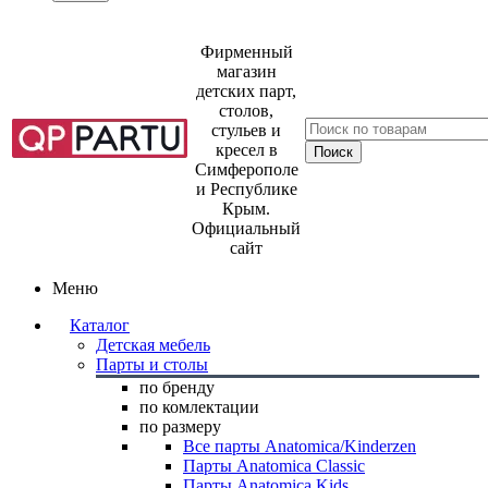
Фирменный
магазин
детских парт,
столов,
стульев и
кресел в
Симферополе
и Республике
Крым.
Официальный
сайт
Меню
Каталог
Детская мебель
Парты и столы
по бренду
по комлектации
по размеру
Все парты Anatomica/Kinderzen
Парты Anatomica Classic
Парты Anatomica Kids