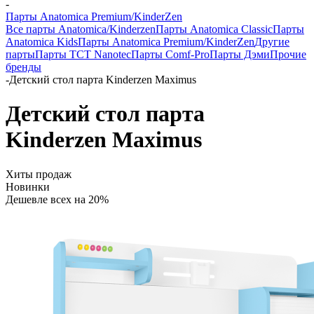
-
Парты Anatomica Premium/KinderZen
Все парты Anatomica/Kinderzen
Парты Anatomica Classic
Парты
Anatomica Kids
Парты Anatomica Premium/KinderZen
Другие
парты
Парты TCT Nanotec
Парты Comf-Pro
Парты Дэми
Прочие
бренды
-
Детский стол парта Kinderzen Maximus
Детский стол парта
Kinderzen Maximus
Хиты продаж
Новинки
Дешевле всех на 20%