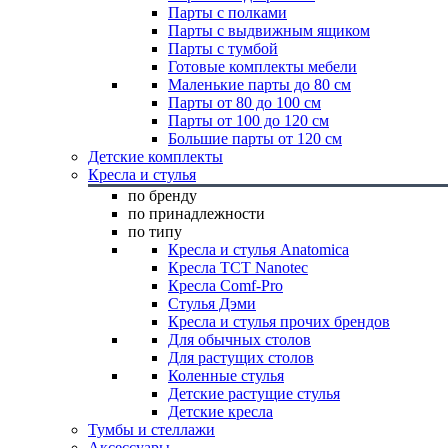
Парты с полками
Парты с выдвижным ящиком
Парты с тумбой
Готовые комплекты мебели
Маленькие парты до 80 см
Парты от 80 до 100 см
Парты от 100 до 120 см
Большие парты от 120 см
Детские комплекты
Кресла и стулья
по бренду
по принадлежности
по типу
Кресла и стулья Anatomica
Кресла TCT Nanotec
Кресла Comf-Pro
Стулья Дэми
Кресла и стулья прочих брендов
Для обычных столов
Для растущих столов
Коленные стулья
Детские растущие стулья
Детские кресла
Тумбы и стеллажи
Аксессуары