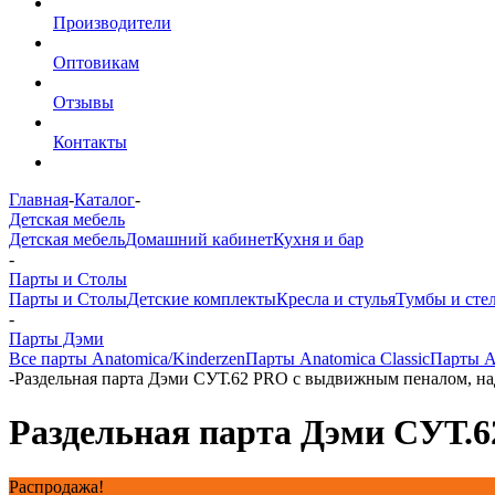
Производители
Оптовикам
Отзывы
Контакты
Главная
-
Каталог
-
Детская мебель
Детская мебель
Домашний кабинет
Кухня и бар
-
Парты и Столы
Парты и Столы
Детские комплекты
Кресла и стулья
Тумбы и сте
-
Парты Дэми
Все парты Anatomica/Kinderzen
Парты Anatomica Classic
Парты A
-
Раздельная парта Дэми СУТ.62 PRO с выдвижным пеналом, на
Раздельная парта Дэми СУТ.
Распродажа!