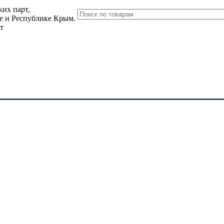
их парт,
ле и Республике Крым.
т