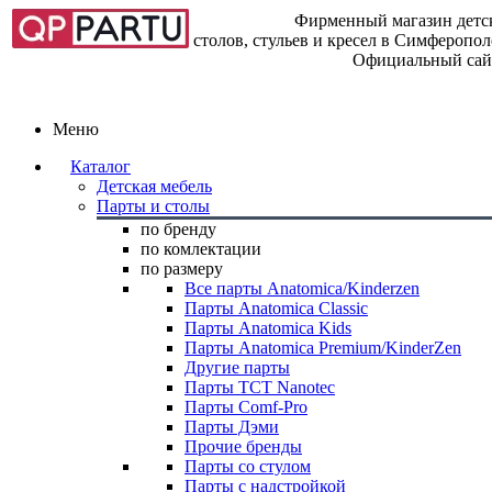
Фирменный магазин детск
столов, стульев и кресел в Симферопо
Официальный сай
Меню
Каталог
Детская мебель
Парты и столы
по бренду
по комлектации
по размеру
Все парты Anatomica/Kinderzen
Парты Anatomica Classic
Парты Anatomica Kids
Парты Anatomica Premium/KinderZen
Другие парты
Парты TCT Nanotec
Парты Comf-Pro
Парты Дэми
Прочие бренды
Парты со стулом
Парты с надстройкой