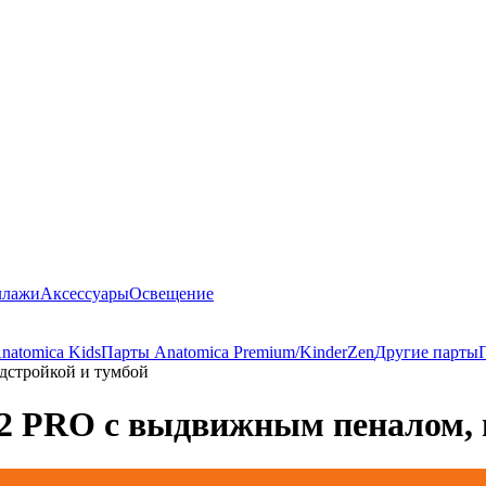
ллажи
Аксессуары
Освещение
natomica Kids
Парты Anatomica Premium/KinderZen
Другие парты
дстройкой и тумбой
62 PRO с выдвижным пеналом, 