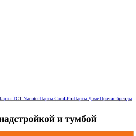
Парты TCT Nanotec
Парты Comf-Pro
Парты Дэми
Прочие бренды
надстройкой и тумбой