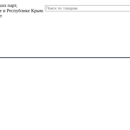
их парт,
ле и Республике Крым.
т