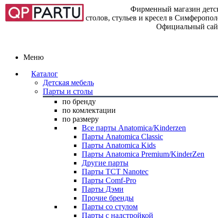
Фирменный магазин детск
столов, стульев и кресел в Симферопо
Официальный сай
Меню
Каталог
Детская мебель
Парты и столы
по бренду
по комлектации
по размеру
Все парты Anatomica/Kinderzen
Парты Anatomica Classic
Парты Anatomica Kids
Парты Anatomica Premium/KinderZen
Другие парты
Парты TCT Nanotec
Парты Comf-Pro
Парты Дэми
Прочие бренды
Парты со стулом
Парты с надстройкой