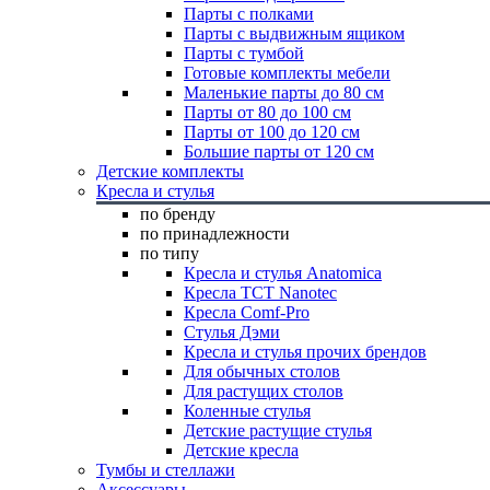
Парты с полками
Парты с выдвижным ящиком
Парты с тумбой
Готовые комплекты мебели
Маленькие парты до 80 см
Парты от 80 до 100 см
Парты от 100 до 120 см
Большие парты от 120 см
Детские комплекты
Кресла и стулья
по бренду
по принадлежности
по типу
Кресла и стулья Anatomica
Кресла TCT Nanotec
Кресла Comf-Pro
Стулья Дэми
Кресла и стулья прочих брендов
Для обычных столов
Для растущих столов
Коленные стулья
Детские растущие стулья
Детские кресла
Тумбы и стеллажи
Аксессуары