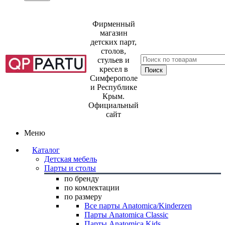
Фирменный
магазин
детских парт,
столов,
стульев и
кресел в
Симферополе
и Республике
Крым.
Официальный
сайт
Меню
Каталог
Детская мебель
Парты и столы
по бренду
по комлектации
по размеру
Все парты Anatomica/Kinderzen
Парты Anatomica Classic
Парты Anatomica Kids