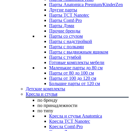
Парты Anatomica Premium/KinderZen
Другие парты
Парты TCT Nanotec
Парты Comf-Pro
Парты Дэми
Прочие бренды
Парты со стулом
Парты с надстройкой
Парты с полками
Парты с выдвижным ящиком
Парты с тумбой
Готовые комплекты мебели
Маленькие парты до 80 см
Парты от 80 до 100 см
Парты от 100 до 120 см
Большие парты от 120 см
Детские комплекты
Кресла и стулья
по бренду
по принадлежности
по типу
Кресла и стулья Anatomica
Кресла TCT Nanotec
Кресла Comf-Pro