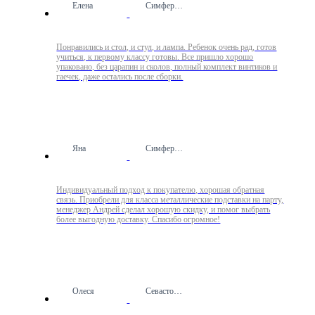
Елена
Симферополь
Понравились и стол, и стул, и лампа. Ребенок очень рад, готов
учиться, к первому классу готовы. Все пришло хорошо
упаковано, без царапин и сколов, полный комплект винтиков и
гаечек, даже остались после сборки.
Яна
Симферополь
Индивидуальный подход к покупателю, хорошая обратная
связь. Приобрели для класса металлические подставки на парту,
менеджер Андрей сделал хорошую скидку, и помог выбрать
более выгодную доставку. Спасибо огромное!
Олеся
Севастополь