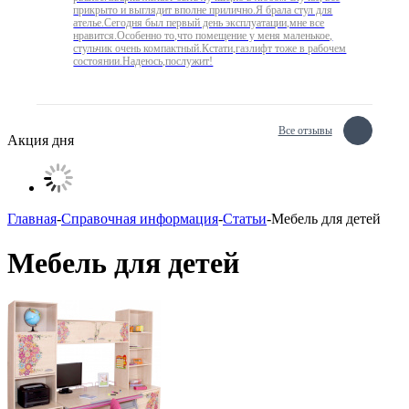
прикрыто и выглядит вполне прилично.Я брала стул для
ателье.Сегодня был первый день эксплуатации,мне все
нравится.Особенно то,что помещение у меня маленькое,
стульчик очень компактный.Кстати,газлифт тоже в рабочем
состоянии.Надеюсь,послужит!
Все отзывы
Акция дня
Главная
-
Справочная информация
-
Статьи
-
Мебель для детей
Мебель для детей