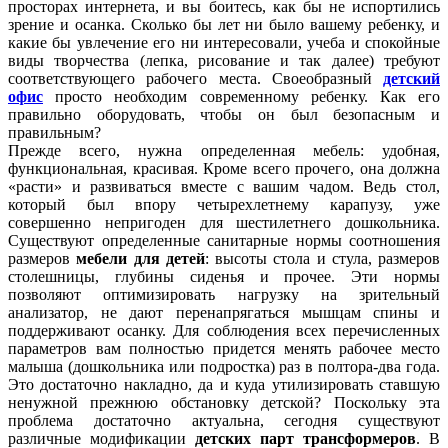
просторах интернета, и вы боитесь, как бы не испортились
зрение и осанка. Сколько бы лет ни было вашему ребенку, и
какие бы увлечение его ни интересовали, учеба и спокойные
виды творчества (лепка, рисование и так далее) требуют
соответствующего рабочего места. Своеобразный
детский
офис
просто необходим современному ребенку. Как его
правильно оборудовать, чтобы он был безопасным и
правильным?
Прежде всего, нужна определенная мебель: удобная,
функциональная, красивая. Кроме всего прочего, она должна
«расти» и развиваться вместе с вашим чадом. Ведь стол,
который был впору четырехлетнему карапузу, уже
совершенно непригоден для шестилетнего дошкольника.
Существуют определенные санитарные нормы соотношения
размеров
мебели для детей
: высоты стола и стула, размеров
столешницы, глубины сиденья и прочее. Эти нормы
позволяют оптимизировать нагрузку на зрительный
анализатор, не дают перенапрягаться мышцам спины и
поддерживают осанку. Для соблюдения всех перечисленных
параметров вам полностью придется менять рабочее место
малыша (дошкольника или подростка) раз в полтора-два года.
Это достаточно накладно, да и куда утилизировать ставшую
ненужной прежнюю обстановку детской? Поскольку эта
проблема достаточно актуальна, сегодня существуют
различные модификации
детских парт трансформеров
. В