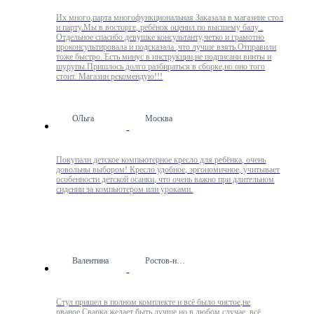
Их много,парта многофункциональная Заказала в магазине стол
и парту.Мы в восторге, ребёнок оценил по высшему балу .
Отдельное спасибо девушке консультанту,четко и грамотно
проконсультировала и подсказала ,что лучше взять.Отправили
тоже быстро. Есть минус в инструкции,не подписани винты и
шурупы.Пришлось долго разбираться в сборке,но оно того
стоит. Магазин рекомендую!!!
ОЛьга
Москва
Покупали детское компьютерное кресло для ребёнка, очень
довольны выбором! Кресло удобное, эргономичное, учитывает
особенности детской осанки, что очень важно при длительном
сидении за компьютером или уроками.
Валентина
Ростов-на-Дону
Стул пришел в полном комплекте и всё было чистое,не
рваное.Сварка желает быть лучше,но в любом случае, всё