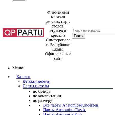
Фирменный
магазин
детских парт,
столов,
стульев и
кресел в
Симферополе
и Республике
Крым.
Официальный
сайт
Меню
Каталог
Детская мебель
Парты и столы
по бренду
по комлектации
по размеру
Все парты Anatomica/Kinderzen
Парты Anatomica Classic
Парты Anatomica Kids