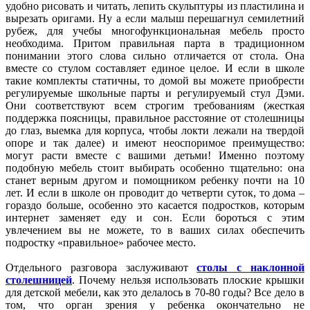
удобно рисовать и читать, лепить скульптуры из пластилина и
вырезать оригами. Ну а если малыш перешагнул семилетний
рубеж, для учебы многофункциональная мебель просто
необходима. Притом правильная парта в традиционном
понимании этого слова сильно отличается от стола. Она
вместе со стулом составляет единое целое. И если в школе
такие комплекты статичны, то домой вы можете приобрести
регулируемые школьные парты и регулируемый стул
Дэми.
Они соответствуют всем строгим требованиям (жесткая
поддержка поясницы, правильное расстояние от столешницы
до глаз, выемка для корпуса, чтобы локти лежали на твердой
опоре и так далее) и имеют неоспоримое преимущество:
могут расти вместе с вашими детьми! Именно поэтому
подобную мебель стоит выбирать особенно тщательно: она
станет верным другом и помощником ребенку почти на 10
лет. И если в школе он проводит до четверти суток, то дома –
гораздо больше, особенно это касается подростков, которым
интернет заменяет еду и сон. Если бороться с этим
увлечением вы не можете, то в ваших силах обеспечить
подростку «правильное» рабочее место.
Отдельного разговора заслуживают
столы с наклонной
столешницей
. Почему нельзя использовать плоские крышки
для детской мебели, как это делалось в 70-80 годы? Все дело в
том, что орган зрения у ребенка окончательно не