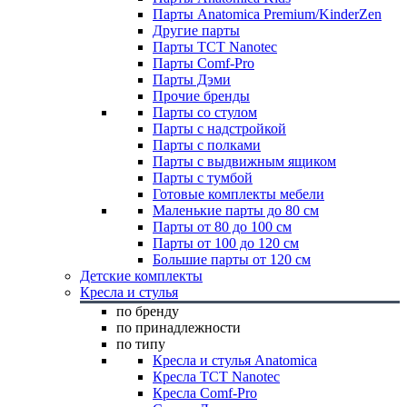
Парты Anatomica Premium/KinderZen
Другие парты
Парты TCT Nanotec
Парты Comf-Pro
Парты Дэми
Прочие бренды
Парты со стулом
Парты с надстройкой
Парты с полками
Парты с выдвижным ящиком
Парты с тумбой
Готовые комплекты мебели
Маленькие парты до 80 см
Парты от 80 до 100 см
Парты от 100 до 120 см
Большие парты от 120 см
Детские комплекты
Кресла и стулья
по бренду
по принадлежности
по типу
Кресла и стулья Anatomica
Кресла TCT Nanotec
Кресла Comf-Pro