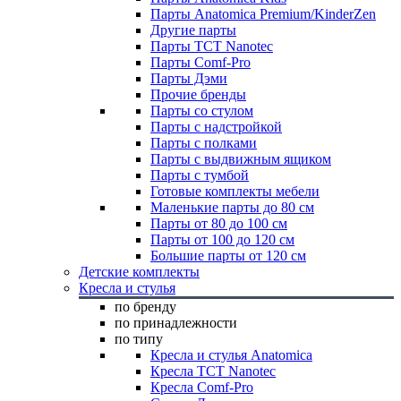
Парты Anatomica Premium/KinderZen
Другие парты
Парты TCT Nanotec
Парты Comf-Pro
Парты Дэми
Прочие бренды
Парты со стулом
Парты с надстройкой
Парты с полками
Парты с выдвижным ящиком
Парты с тумбой
Готовые комплекты мебели
Маленькие парты до 80 см
Парты от 80 до 100 см
Парты от 100 до 120 см
Большие парты от 120 см
Детские комплекты
Кресла и стулья
по бренду
по принадлежности
по типу
Кресла и стулья Anatomica
Кресла TCT Nanotec
Кресла Comf-Pro