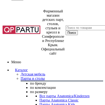
Фирменный
магазин
детских парт,
столов,
стульев и
кресел в
Симферополе
и Республике
Крым.
Официальный
сайт
Меню
Каталог
Детская мебель
Парты и столы
по бренду
по комлектации
по размеру
Все парты Anatomica/Kinderzen
Парты Anatomica Classic
Парты Anatomica Kids