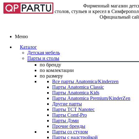
Фирменный магазин детск
столов, стульев и кресел в Симферопо
Официальный сай
Меню
Каталог
Детская мебель
Парты и столы
по бренду
по комлектации
по размеру
Все парты Anatomica/Kinderzen
Парты Anatomica Classic
Парты Anatomica Kids
Парты Anatomica Premium/KinderZen
Другие парты
Парты TCT Nanotec
Парты Comf-Pro
Парты Дэми
Прочие бренды
Парты со стулом
Парты с надстройкой