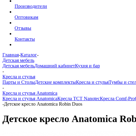
Производители
Оптовикам
Отзывы
Контакты
Главная
-
Каталог
-
Детская мебель
Детская мебель
Домашний кабинет
Кухня и бар
-
Кресла и стулья
Парты и Столы
Детские комплекты
Кресла и стулья
Тумбы и сте
-
Кресла и стулья Anatomica
Кресла и стулья Anatomica
Кресла TCT Nanotec
Кресла Comf-Pro
-
Детское кресло Anatomica Robin Duos
Детское кресло Anatomica Rob