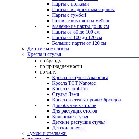
Парты с полками
Парты с выдвижным ящиком
Парты с тумбой
Готовые комплекты мебели
Маленькие парты до 80 см
Парты от 80 до 100 см
Парты от 100 до 120 см
Большие парты от 120 см
Детские комплекты
Кресла и стулья
по бренду
по принадлежности
по типу
Кресла и стулья Anatomica
Кресла TCT Nanotec
Кресла Comf-Pro
Стулья Дэми
Кресла и стулья прочих брендов
Для обычных столов
Для растущих столов
Коленные стулья
Детские растущие стулья
Детские кресла
Тумбы и стеллажи
Аксессуары