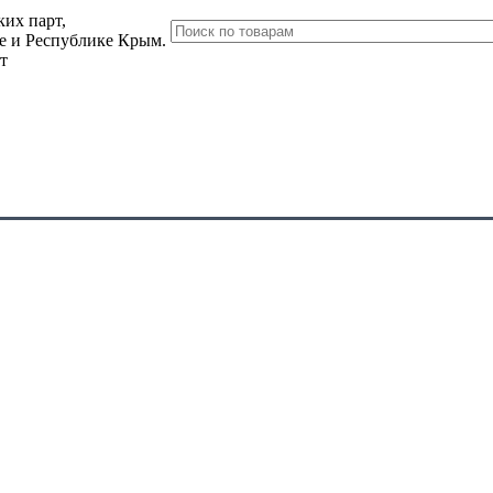
их парт,
ле и Республике Крым.
т