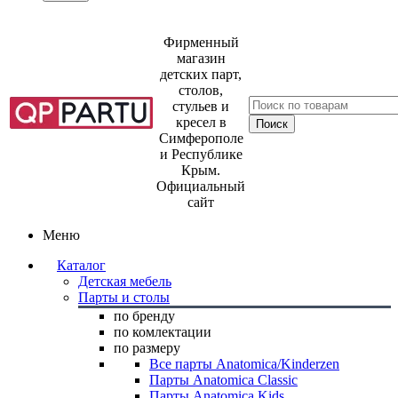
Фирменный
магазин
детских парт,
столов,
стульев и
кресел в
Симферополе
и Республике
Крым.
Официальный
сайт
Меню
Каталог
Детская мебель
Парты и столы
по бренду
по комлектации
по размеру
Все парты Anatomica/Kinderzen
Парты Anatomica Classic
Парты Anatomica Kids