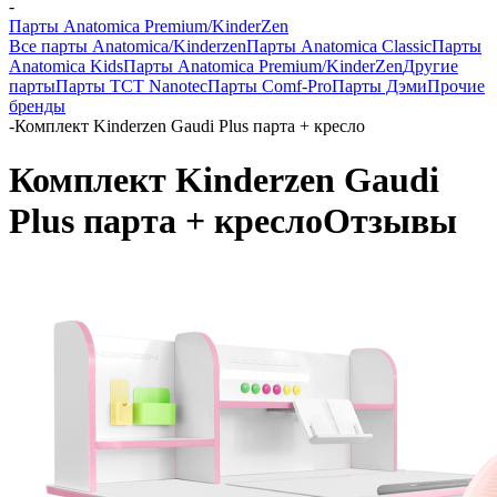
-
Парты Anatomica Premium/KinderZen
Все парты Anatomica/Kinderzen
Парты Anatomica Classic
Парты
Anatomica Kids
Парты Anatomica Premium/KinderZen
Другие
парты
Парты TCT Nanotec
Парты Comf-Pro
Парты Дэми
Прочие
бренды
-
Комплект Kinderzen Gaudi Plus парта + кресло
Комплект Kinderzen Gaudi
Plus парта + кресло
Отзывы