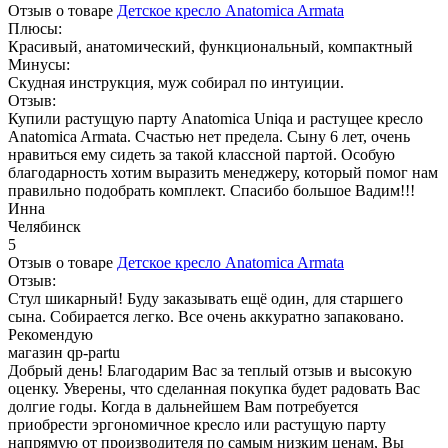
Отзыв о товаре
Детское кресло Anatomica Armata
Плюсы:
Красивый, анатомический, функциональный, компактный
Минусы:
Скудная инструкция, муж собирал по интуиции.
Отзыв:
Купили растущую парту Anatomica Uniqa и растущее кресло
Anatomica Armata. Счастью нет предела. Сыну 6 лет, очень
нравиться ему сидеть за такой классной партой. Особую
благодарность хотим выразить менеджеру, который помог нам
правильно подобрать комплект. Спасибо большое Вадим!!!
Инна
Челябинск
5
Отзыв о товаре
Детское кресло Anatomica Armata
Отзыв:
Стул шикарный! Буду заказывать ещё один, для старшего
сына. Собирается легко. Все очень аккуратно запаковано.
Рекомендую
магазин qp-partu
Добрый день! Благодарим Вас за теплый отзыв и высокую
оценку. Уверены, что сделанная покупка будет радовать Вас
долгие годы. Когда в дальнейшем Вам потребуется
приобрести эргономичное кресло или растущую парту
напрямую от производителя по самым низким ценам, Вы