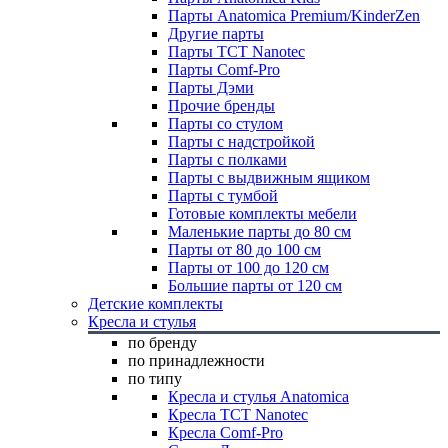
Парты Anatomica Premium/KinderZen
Другие парты
Парты TCT Nanotec
Парты Comf-Pro
Парты Дэми
Прочие бренды
Парты со стулом
Парты с надстройкой
Парты с полками
Парты с выдвижным ящиком
Парты с тумбой
Готовые комплекты мебели
Маленькие парты до 80 см
Парты от 80 до 100 см
Парты от 100 до 120 см
Большие парты от 120 см
Детские комплекты
Кресла и стулья
по бренду
по принадлежности
по типу
Кресла и стулья Anatomica
Кресла TCT Nanotec
Кресла Comf-Pro