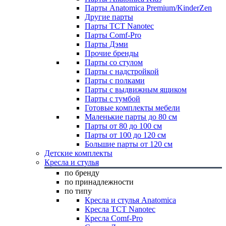
Парты Anatomica Premium/KinderZen
Другие парты
Парты TCT Nanotec
Парты Comf-Pro
Парты Дэми
Прочие бренды
Парты со стулом
Парты с надстройкой
Парты с полками
Парты с выдвижным ящиком
Парты с тумбой
Готовые комплекты мебели
Маленькие парты до 80 см
Парты от 80 до 100 см
Парты от 100 до 120 см
Большие парты от 120 см
Детские комплекты
Кресла и стулья
по бренду
по принадлежности
по типу
Кресла и стулья Anatomica
Кресла TCT Nanotec
Кресла Comf-Pro