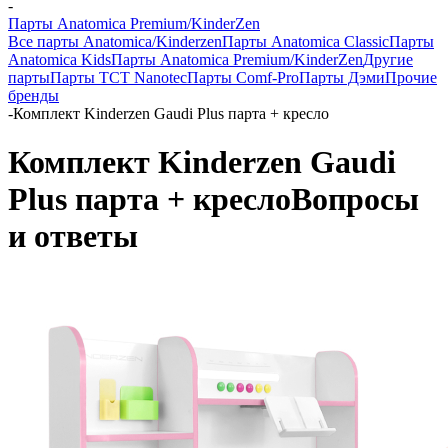
-
Парты Anatomica Premium/KinderZen
Все парты Anatomica/Kinderzen
Парты Anatomica Classic
Парты
Anatomica Kids
Парты Anatomica Premium/KinderZen
Другие
парты
Парты TCT Nanotec
Парты Comf-Pro
Парты Дэми
Прочие
бренды
-
Комплект Kinderzen Gaudi Plus парта + кресло
Комплект Kinderzen Gaudi
Plus парта + кресло
Вопросы
и ответы