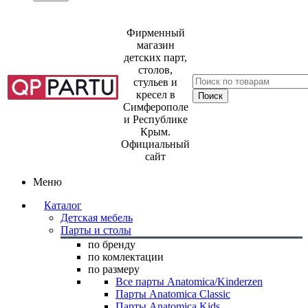
Фирменный
магазин
детских парт,
столов,
стульев и
кресел в
Симферополе
и Республике
Крым.
Официальный
сайт
Меню
Каталог
Детская мебель
Парты и столы
по бренду
по комлектации
по размеру
Все парты Anatomica/Kinderzen
Парты Anatomica Classic
Парты Anatomica Kids