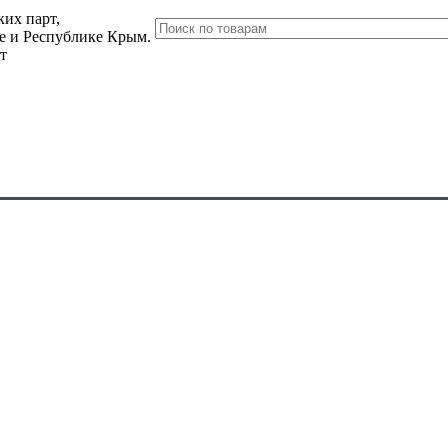
их парт,
ле и Республике Крым.
т