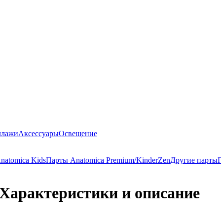
ллажи
Аксессуары
Освещение
natomica Kids
Парты Anatomica Premium/KinderZen
Другие парты
Характеристики и описание