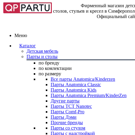
Фирменный магазин детск
столов, стульев и кресел в Симферопо
Официальный сай
Меню
Каталог
Детская мебель
Парты и столы
по бренду
по комлектации
по размеру
Все парты Anatomica/Kinderzen
Парты Anatomica Classic
Парты Anatomica Kids
Парты Anatomica Premium/KinderZen
Другие парты
Парты TCT Nanotec
Парты Comf-Pro
Парты Дэми
Прочие бренды
Парты со стулом
Парты с надстройкой