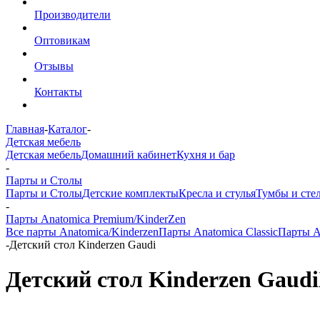
Производители
Оптовикам
Отзывы
Контакты
Главная
-
Каталог
-
Детская мебель
Детская мебель
Домашний кабинет
Кухня и бар
-
Парты и Столы
Парты и Столы
Детские комплекты
Кресла и стулья
Тумбы и сте
-
Парты Anatomica Premium/KinderZen
Все парты Anatomica/Kinderzen
Парты Anatomica Classic
Парты A
-
Детский стол Kinderzen Gaudi
Детский стол Kinderzen Gaudi