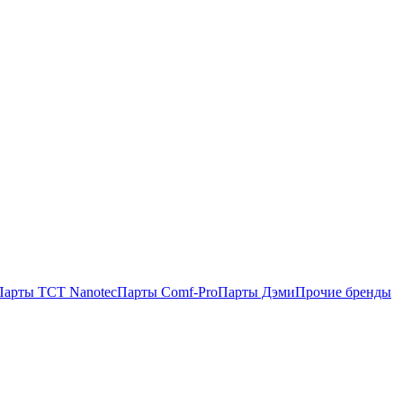
Парты TCT Nanotec
Парты Comf-Pro
Парты Дэми
Прочие бренды