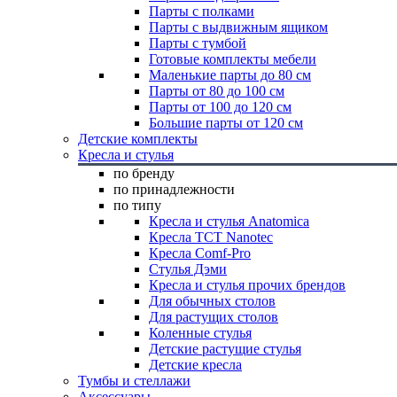
Парты с полками
Парты с выдвижным ящиком
Парты с тумбой
Готовые комплекты мебели
Маленькие парты до 80 см
Парты от 80 до 100 см
Парты от 100 до 120 см
Большие парты от 120 см
Детские комплекты
Кресла и стулья
по бренду
по принадлежности
по типу
Кресла и стулья Anatomica
Кресла TCT Nanotec
Кресла Comf-Pro
Стулья Дэми
Кресла и стулья прочих брендов
Для обычных столов
Для растущих столов
Коленные стулья
Детские растущие стулья
Детские кресла
Тумбы и стеллажи
Аксессуары