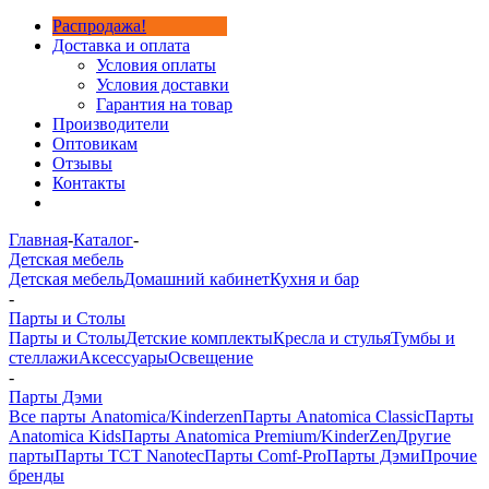
Распродажа!
Доставка и оплата
Условия оплаты
Условия доставки
Гарантия на товар
Производители
Оптовикам
Отзывы
Контакты
Главная
-
Каталог
-
Детская мебель
Детская мебель
Домашний кабинет
Кухня и бар
-
Парты и Столы
Парты и Столы
Детские комплекты
Кресла и стулья
Тумбы и
стеллажи
Аксессуары
Освещение
-
Парты Дэми
Все парты Anatomica/Kinderzen
Парты Anatomica Classic
Парты
Anatomica Kids
Парты Anatomica Premium/KinderZen
Другие
парты
Парты TCT Nanotec
Парты Comf-Pro
Парты Дэми
Прочие
бренды