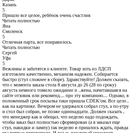
Казань
5
Пришло все целое, ребёнок очень счастлив
Читать полностью
Яна
Смоленск
5
Отличная парта, все понравилось.
Читать полностью
Сергей
Уфа
5
Вежливы и заботятся о клиенте. Товар хоть из ЛДСП
изготовлен качественно, механизм надежен. Собирается
быстро (стул сложнее в сборе). Здравствуйте! Должен сказать,
что с момента заказа стола 8 августа до 26 (28 по сроку)
августа немного томило ожидание и ..жена, начитавшаяся на
сайте отзовик или рекоменд.... про эту компанию.... Однако, в
положенный срок посылка таки пришла СDEK'ом. Все цело ,
как на картинке. Вечером не удержался собрал стул, а по-утру
и стол был собран, не позже одиннадцати. Должен сказать ,
что менеджер как и обещал, что неделю надо подождать,
чтобы заказ был полностью сформирован (а я заказал еще
стул, накидки и лампу) так неделю и пришлось ждать, правда
мы первые поторопили. И все ж, вежливый менеджер