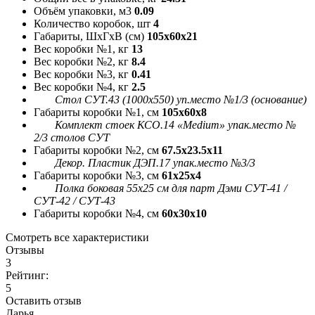
Объём упаковки, м3
0.09
Количество коробок, шт
4
Габариты, ШxГxВ (см)
105x60x21
Вес коробки №1, кг
13
Вес коробки №2, кг
8.4
Вес коробки №3, кг
0.41
Вес коробки №4, кг
2.5
Стол СУТ.43 (1000х550) уп.место №1/3 (основание)
Габариты коробки №1, см
105x60x8
Комплект стоек КСО.14 «Medium» упак.место №
2/3 столов СУТ
Габариты коробки №2, см
67.5x23.5x11
Декор. Пластик ДЭП.17 упак.место №3/3
Габариты коробки №3, см
61x25x4
Полка боковая 55x25 см для парт Дэми СУТ-41 /
СУТ-42 / СУТ-43
Габариты коробки №4, см
60x30x10
Смотреть все характеристики
Отзывы
3
Рейтинг:
5
Оставить отзыв
Дарья