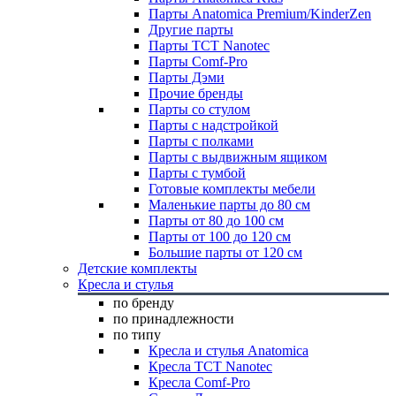
Парты Anatomica Premium/KinderZen
Другие парты
Парты TCT Nanotec
Парты Comf-Pro
Парты Дэми
Прочие бренды
Парты со стулом
Парты с надстройкой
Парты с полками
Парты с выдвижным ящиком
Парты с тумбой
Готовые комплекты мебели
Маленькие парты до 80 см
Парты от 80 до 100 см
Парты от 100 до 120 см
Большие парты от 120 см
Детские комплекты
Кресла и стулья
по бренду
по принадлежности
по типу
Кресла и стулья Anatomica
Кресла TCT Nanotec
Кресла Comf-Pro