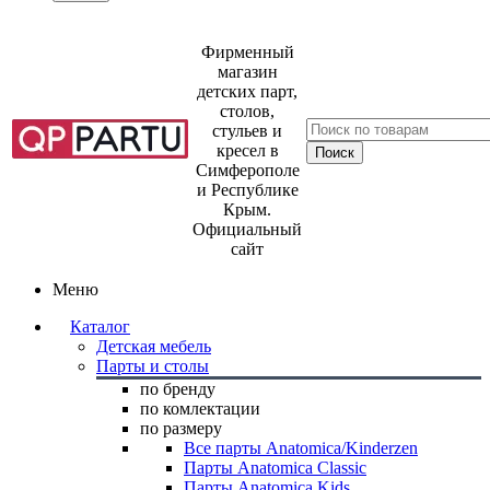
Фирменный
магазин
детских парт,
столов,
стульев и
кресел в
Симферополе
и Республике
Крым.
Официальный
сайт
Меню
Каталог
Детская мебель
Парты и столы
по бренду
по комлектации
по размеру
Все парты Anatomica/Kinderzen
Парты Anatomica Classic
Парты Anatomica Kids