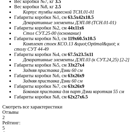
Вес коробки №7, кг
3.5
Вес коробки №8, кг
2.5
Корпус тумбы навесной ТСН.01-01
Габариты коробки №1, см
63.5x42x18.5
Декоративные элементы ДЭП.08 (ТСН.01-01)
Габариты коробки №2, см
44x11x6
Стол СУТ.25-00 (основание)
Габариты коробки №3, см
119x60.5x10.5
Комплект стоек КСО.13 &quot;Optimal&quot; к
столу СУТ 44-49
Габариты коробки №4, см
67.5x23.5x11
Декоративные элементы ДЭП.03 (к СУТ.24,25) [2-2]
Габариты коробки №5, см
33x27x4
Задняя приставка Дэми 60 см
Габариты коробки №6, см
63x26x9
Задняя приставка Дэми 60 см
Габариты коробки №7, см
63x26x9
Боковая приставка для парт Дэми короткая 55 см
Габариты коробки №8, см
62x27x6.5
Смотреть все характеристики
Отзывы
2
Рейтинг:
5