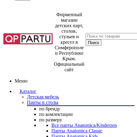
Фирменный
магазин
детских парт,
столов,
стульев и
кресел в
Симферополе
и Республике
Крым.
Официальный
сайт
Меню
Каталог
Детская мебель
Парты и столы
по бренду
по комлектации
по размеру
Все парты Anatomica/Kinderzen
Парты Anatomica Classic
Парты Anatomica Kids