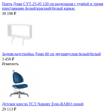
Парта Дэми СУТ-25-05 120 см раздельная с тумбой и тремя
приставками белый/красный/белый каркас
39 198 ₽
Задняя надстройка Дэми 60 см двухъярусная белый/белый
3 459 ₽
Изменить
Детское кресло TCT Nanotec Ergo-BABO синий
29 113 ₽