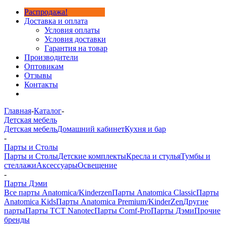
Распродажа!
Доставка и оплата
Условия оплаты
Условия доставки
Гарантия на товар
Производители
Оптовикам
Отзывы
Контакты
Главная
-
Каталог
-
Детская мебель
Детская мебель
Домашний кабинет
Кухня и бар
-
Парты и Столы
Парты и Столы
Детские комплекты
Кресла и стулья
Тумбы и
стеллажи
Аксессуары
Освещение
-
Парты Дэми
Все парты Anatomica/Kinderzen
Парты Anatomica Classic
Парты
Anatomica Kids
Парты Anatomica Premium/KinderZen
Другие
парты
Парты TCT Nanotec
Парты Comf-Pro
Парты Дэми
Прочие
бренды