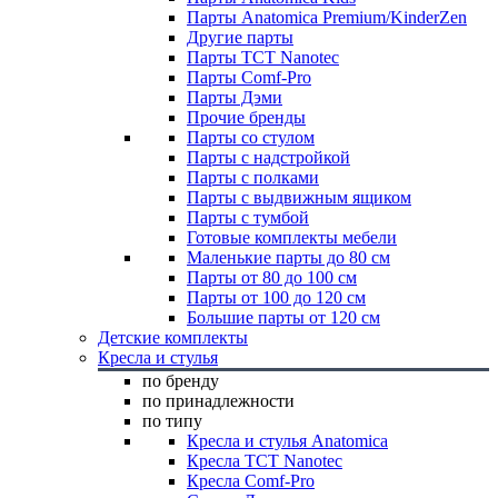
Парты Anatomica Premium/KinderZen
Другие парты
Парты TCT Nanotec
Парты Comf-Pro
Парты Дэми
Прочие бренды
Парты со стулом
Парты с надстройкой
Парты с полками
Парты с выдвижным ящиком
Парты с тумбой
Готовые комплекты мебели
Маленькие парты до 80 см
Парты от 80 до 100 см
Парты от 100 до 120 см
Большие парты от 120 см
Детские комплекты
Кресла и стулья
по бренду
по принадлежности
по типу
Кресла и стулья Anatomica
Кресла TCT Nanotec
Кресла Comf-Pro