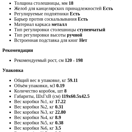
Толщина столешницы, мм
18
Желоб для канцелярских принадлежностей
Есть
Регулируемые подпятники
Есть
Барьер против соскальзывания
Есть
Материал каркаса
металл
Тип регулировки столешницы
ступенчатый
Тип регулировки высоты
ручной
Встроенная подставка для книг
Нет
Рекомендации
Рекомендуемый рост, см
120 - 198
Упаковка
Общий вес в упаковке, кг
59.11
Объём упаковки, м3
0.19
Количество коробок, шт
8
Габариты, ШxГxВ (см)
119x60.5x42.5
Вес коробки №1, кг
17.22
Вес коробки №2, кг
0.31
Вес коробки №3, кг
22.80
Вес коробки №4, кг
8.9
Вес коробки №5, кг
0.38
Вес коробки №6, кг
3.5