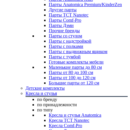
Парты Anatomica Premium/KinderZen
Другие парты
Парты TCT Nanotec
Парты Comf-Pro
Парты Дэми
Прочие бренды
Парты со стулом
Парты с надстройкой
Парты с полками
Парты с выдвижным ящиком
Парты с тумбой
Готовые комплекты мебели
Маленькие парты до 80 см
Парты от 80 до 100 см
Парты от 100 до 120 см
Большие парты от 120 см
Детские комплекты
Кресла и стулья
по бренду
по принадлежности
по типу
Кресла и стулья Anatomica
Кресла TCT Nanotec
Кресла Comf-Pro