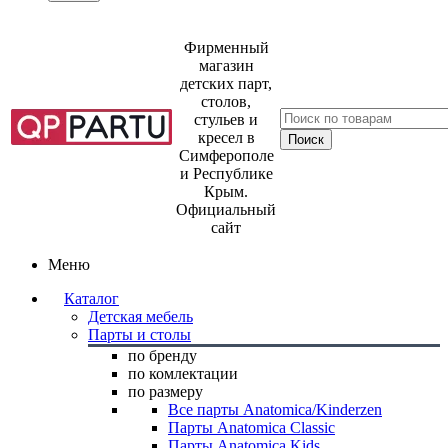
Фирменный
магазин
детских парт,
столов,
стульев и
кресел в
Симферополе
и Республике
Крым.
Официальный
сайт
Меню
Каталог
Детская мебель
Парты и столы
по бренду
по комлектации
по размеру
Все парты Anatomica/Kinderzen
Парты Anatomica Classic
Парты Anatomica Kids