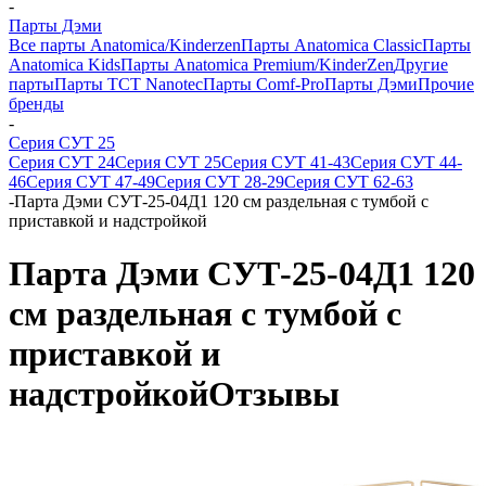
-
Парты Дэми
Все парты Anatomica/Kinderzen
Парты Anatomica Classic
Парты
Anatomica Kids
Парты Anatomica Premium/KinderZen
Другие
парты
Парты TCT Nanotec
Парты Comf-Pro
Парты Дэми
Прочие
бренды
-
Серия СУТ 25
Серия СУТ 24
Серия СУТ 25
Серия СУТ 41-43
Серия СУТ 44-
46
Серия СУТ 47-49
Серия СУТ 28-29
Серия СУТ 62-63
-
Парта Дэми СУТ-25-04Д1 120 см раздельная с тумбой с
приставкой и надстройкой
Парта Дэми СУТ-25-04Д1 120
см раздельная с тумбой с
приставкой и
надстройкой
Отзывы