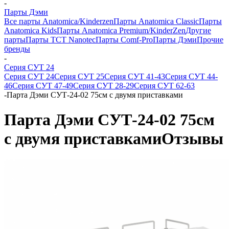
-
Парты Дэми
Все парты Anatomica/Kinderzen
Парты Anatomica Classic
Парты
Anatomica Kids
Парты Anatomica Premium/KinderZen
Другие
парты
Парты TCT Nanotec
Парты Comf-Pro
Парты Дэми
Прочие
бренды
-
Серия СУТ 24
Серия СУТ 24
Серия СУТ 25
Серия СУТ 41-43
Серия СУТ 44-
46
Серия СУТ 47-49
Серия СУТ 28-29
Серия СУТ 62-63
-
Парта Дэми СУТ-24-02 75см с двумя приставками
Парта Дэми СУТ-24-02 75см
с двумя приставками
Отзывы