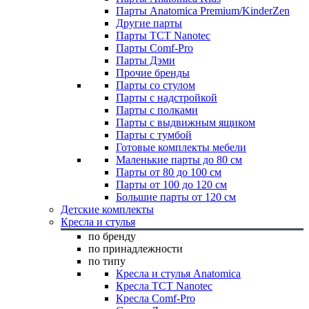
Парты Anatomica Premium/KinderZen
Другие парты
Парты TCT Nanotec
Парты Comf-Pro
Парты Дэми
Прочие бренды
Парты со стулом
Парты с надстройкой
Парты с полками
Парты с выдвижным ящиком
Парты с тумбой
Готовые комплекты мебели
Маленькие парты до 80 см
Парты от 80 до 100 см
Парты от 100 до 120 см
Большие парты от 120 см
Детские комплекты
Кресла и стулья
по бренду
по принадлежности
по типу
Кресла и стулья Anatomica
Кресла TCT Nanotec
Кресла Comf-Pro