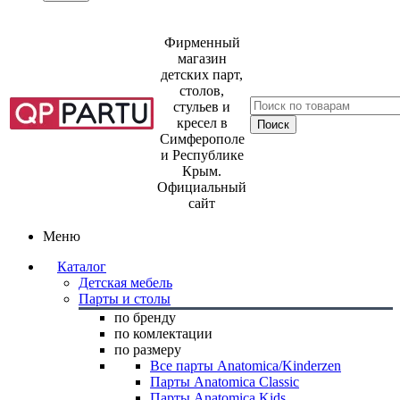
Фирменный
магазин
детских парт,
столов,
стульев и
кресел в
Симферополе
и Республике
Крым.
Официальный
сайт
Меню
Каталог
Детская мебель
Парты и столы
по бренду
по комлектации
по размеру
Все парты Anatomica/Kinderzen
Парты Anatomica Classic
Парты Anatomica Kids