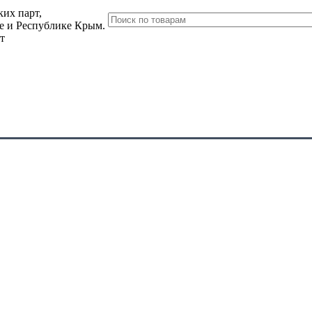
их парт,
ле и Республике Крым.
т