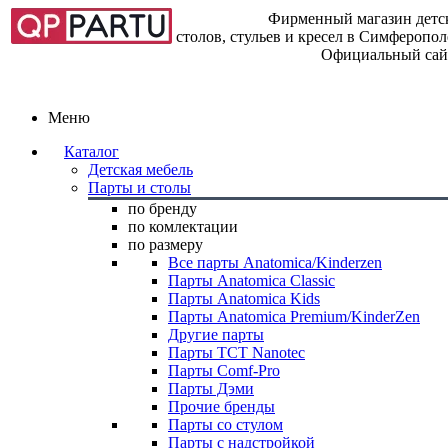
Фирменный магазин детск
столов, стульев и кресел в Симферопо
Официальный сай
Меню
Каталог
Детская мебель
Парты и столы
по бренду
по комлектации
по размеру
Все парты Anatomica/Kinderzen
Парты Anatomica Classic
Парты Anatomica Kids
Парты Anatomica Premium/KinderZen
Другие парты
Парты TCT Nanotec
Парты Comf-Pro
Парты Дэми
Прочие бренды
Парты со стулом
Парты с надстройкой