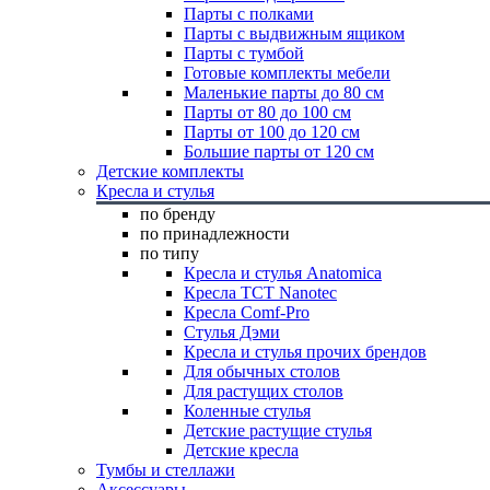
Парты с полками
Парты с выдвижным ящиком
Парты с тумбой
Готовые комплекты мебели
Маленькие парты до 80 см
Парты от 80 до 100 см
Парты от 100 до 120 см
Большие парты от 120 см
Детские комплекты
Кресла и стулья
по бренду
по принадлежности
по типу
Кресла и стулья Anatomica
Кресла TCT Nanotec
Кресла Comf-Pro
Стулья Дэми
Кресла и стулья прочих брендов
Для обычных столов
Для растущих столов
Коленные стулья
Детские растущие стулья
Детские кресла
Тумбы и стеллажи
Аксессуары