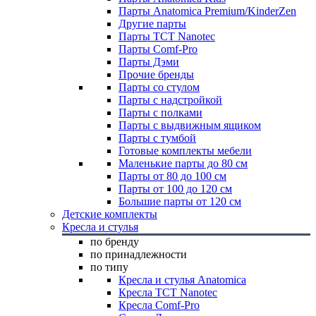
Парты Anatomica Premium/KinderZen
Другие парты
Парты TCT Nanotec
Парты Comf-Pro
Парты Дэми
Прочие бренды
Парты со стулом
Парты с надстройкой
Парты с полками
Парты с выдвижным ящиком
Парты с тумбой
Готовые комплекты мебели
Маленькие парты до 80 см
Парты от 80 до 100 см
Парты от 100 до 120 см
Большие парты от 120 см
Детские комплекты
Кресла и стулья
по бренду
по принадлежности
по типу
Кресла и стулья Anatomica
Кресла TCT Nanotec
Кресла Comf-Pro