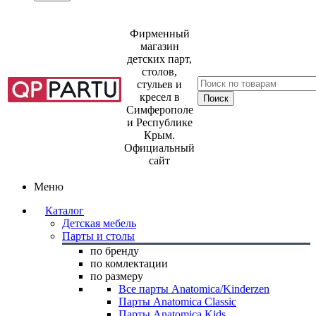
Фирменный
магазин
детских парт,
столов,
стульев и
кресел в
Симферополе
и Республике
Крым.
Официальный
сайт
Меню
Каталог
Детская мебель
Парты и столы
по бренду
по комлектации
по размеру
Все парты Anatomica/Kinderzen
Парты Anatomica Classic
Парты Anatomica Kids