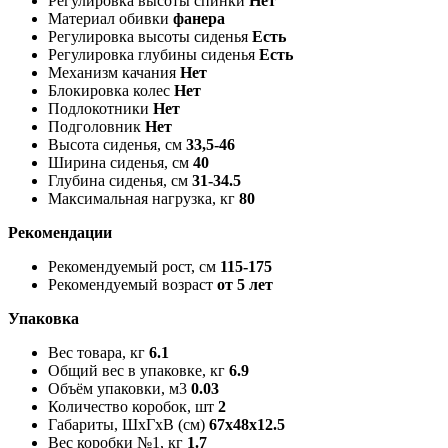
Регулировка высоты спинки
Нет
Материал обивки
фанера
Регулировка высоты сиденья
Есть
Регулировка глубины сиденья
Есть
Механизм качания
Нет
Блокировка колес
Нет
Подлокотники
Нет
Подголовник
Нет
Высота сиденья, см
33,5-46
Ширина сиденья, см
40
Глубина сиденья, см
31-34.5
Максимальная нагрузка, кг
80
Рекомендации
Рекомендуемый рост, см
115-175
Рекомендуемый возраст
от 5 лет
Упаковка
Вес товара, кг
6.1
Общий вес в упаковке, кг
6.9
Объём упаковки, м3
0.03
Количество коробок, шт
2
Габариты, ШxГxВ (см)
67x48x12.5
Вес коробки №1, кг
1.7