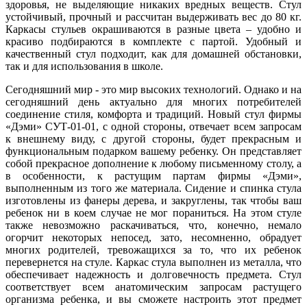
здоровья, не выделяющие никаких вредных веществ. Стул
устойчивый, прочный и рассчитан выдерживать вес до 80 кг.
Каркасы стульев окрашиваются в разные цвета – удобно и
красиво подбираются в комплекте с партой. Удобный и
качественный стул подходит, как для домашней обстановки,
так и для использования в школе.
Сегодняшний мир - это мир высоких технологий. Однако и на
сегодняшний день актуально для многих потребителей
соединение стиля, комфорта и традиций. Новый стул фирмы
«Дэми» СУТ-01-01, с одной стороны, отвечает всем запросам
к внешнему виду, с другой стороны, будет прекрасным и
функциональным подарком вашему ребенку. Он представляет
собой прекрасное дополнение к любому письменному столу, а
в особенности, к растущим партам фирмы «Дэми»,
выполненным из того же материала. Сидение и спинка стула
изготовлены из фанеры дерева, и закруглены, так чтобы ваш
ребенок ни в коем случае не мог пораниться. На этом стуле
также невозможно раскачиваться, что, конечно, немало
огорчит некоторых непосед, зато, несомненно, обрадует
многих родителей, тревожащихся за то, что их ребенок
перевернется на стуле. Каркас стула выполнен из металла, что
обеспечивает надежность и долговечность предмета. Стул
соответствует всем анатомическим запросам растущего
организма ребенка, и вы сможете настроить этот предмет