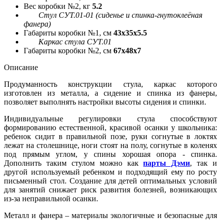
Вес коробки №2, кг
5.2
Стул СУТ.01-01 (сиденье и спинка-гнутоклеёная
фанера)
Габариты коробки №1, см
43x35x5.5
Каркас стула СУТ.01
Габариты коробки №2, см
67x48x7
Описание
Продуманность конструкции стула, каркас которого
изготовлен из металла, а сидение и спинка из фанеры,
позволяет выполнять настройки высоты сидения и спинки.
Индивидуальные регулировки стула способствуют
формированию естественной, красивой осанки у школьника:
ребенок сидит в правильной позе, руки согнутые в локтях
лежат на столешнице, ноги стоят на полу, согнутые в коленях
под прямым углом, у спины хорошая опора - спинка.
Дополнить таким стулом можно как
парты Дэми
, так и
другой используемый ребенком и подходящий ему по росту
письменный стол. Создание для детей оптимальных условий
для занятий снижает риск развития болезней, возникающих
из-за неправильной осанки.
Металл и фанера – материалы экологичные и безопасные для