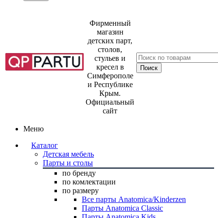
Фирменный
магазин
детских парт,
столов,
стульев и
кресел в
Симферополе
и Республике
Крым.
Официальный
сайт
Меню
Каталог
Детская мебель
Парты и столы
по бренду
по комлектации
по размеру
Все парты Anatomica/Kinderzen
Парты Anatomica Classic
Парты Anatomica Kids