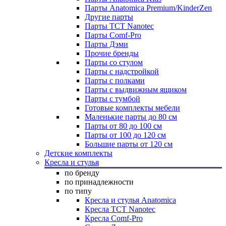
Парты Anatomica Premium/KinderZen
Другие парты
Парты TCT Nanotec
Парты Comf-Pro
Парты Дэми
Прочие бренды
Парты со стулом
Парты с надстройкой
Парты с полками
Парты с выдвижным ящиком
Парты с тумбой
Готовые комплекты мебели
Маленькие парты до 80 см
Парты от 80 до 100 см
Парты от 100 до 120 см
Большие парты от 120 см
Детские комплекты
Кресла и стулья
по бренду
по принадлежности
по типу
Кресла и стулья Anatomica
Кресла TCT Nanotec
Кресла Comf-Pro