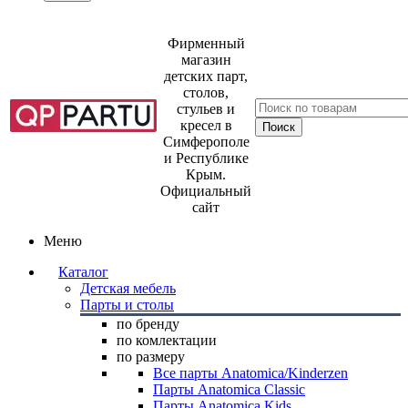
Фирменный
магазин
детских парт,
столов,
стульев и
кресел в
Симферополе
и Республике
Крым.
Официальный
сайт
Меню
Каталог
Детская мебель
Парты и столы
по бренду
по комлектации
по размеру
Все парты Anatomica/Kinderzen
Парты Anatomica Classic
Парты Anatomica Kids