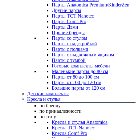
Парты Anatomica Premium/KinderZen
Другие парты
Парты TCT Nanotec
Парты Comf-Pro
Парты Дэми
Прочие бренды
Парты со стулом
Парты с надстройкой
Парты с полками
Парты с выдвижным ящиком
Парты с тумбой
Готовые комплекты мебели
Маленькие парты до 80 см
Парты от 80 до 100 см
Парты от 100 до 120 см
Большие парты от 120 см
Детские комплекты
Кресла и стулья
по бренду
по принадлежности
по типу
Кресла и стулья Anatomica
Кресла TCT Nanotec
Кресла Comf-Pro