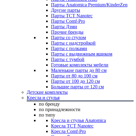
Парты Anatomica Premium/KinderZen
Другие парты
Парты TCT Nanotec
Парты Comf-Pro
Парты Дэми
Прочие бренды
Парты со стулом
Парты с надстройкой
Парты с полками
Парты с выдвижным ящиком
Парты с тумбой
Готовые комплекты мебели
Маленькие парты до 80 см
Парты от 80 до 100 см
Парты от 100 до 120 см
Большие парты от 120 см
Детские комплекты
Кресла и стулья
по бренду
по принадлежности
по типу
Кресла и стулья Anatomica
Кресла TCT Nanotec
Кресла Comf-Pro