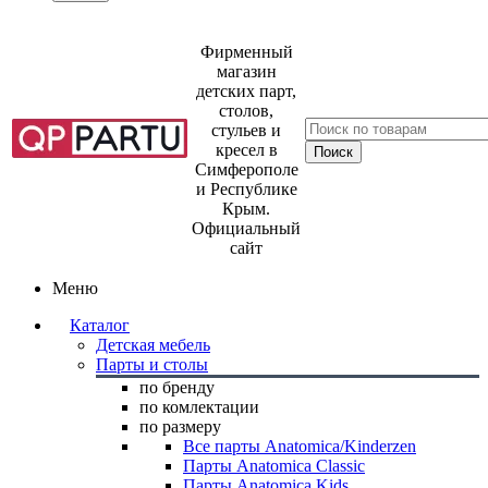
Фирменный
магазин
детских парт,
столов,
стульев и
кресел в
Симферополе
и Республике
Крым.
Официальный
сайт
Меню
Каталог
Детская мебель
Парты и столы
по бренду
по комлектации
по размеру
Все парты Anatomica/Kinderzen
Парты Anatomica Classic
Парты Anatomica Kids