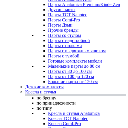
Парты Anatomica Premium/KinderZen
Другие парты
Парты TCT Nanotec
Парты Comf-Pro
Парты Дэми
Прочие бренды
Парты со стулом
Парты с надстройкой
Парты с полками
Парты с выдвижным ящиком
Парты с тумбой
Готовые комплекты мебели
Маленькие парты до 80 см
Парты от 80 до 100 см
Парты от 100 до 120 см
Большие парты от 120 см
Детские комплекты
Кресла и стулья
по бренду
по принадлежности
по типу
Кресла и стулья Anatomica
Кресла TCT Nanotec
Кресла Comf-Pro