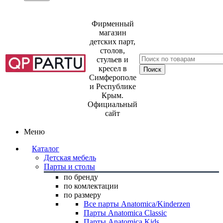
Фирменный
магазин
детских парт,
столов,
стульев и
кресел в
Симферополе
и Республике
Крым.
Официальный
сайт
Меню
Каталог
Детская мебель
Парты и столы
по бренду
по комлектации
по размеру
Все парты Anatomica/Kinderzen
Парты Anatomica Classic
Парты Anatomica Kids