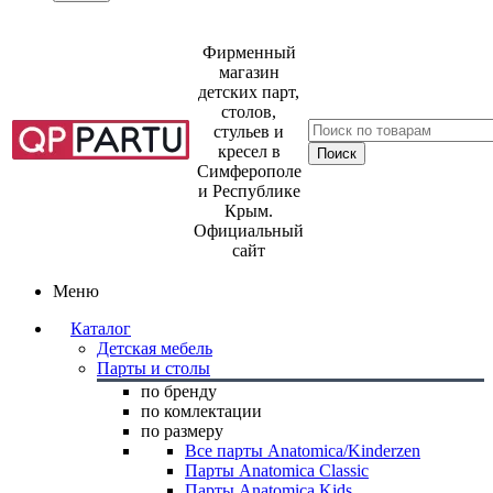
Фирменный
магазин
детских парт,
столов,
стульев и
кресел в
Симферополе
и Республике
Крым.
Официальный
сайт
Меню
Каталог
Детская мебель
Парты и столы
по бренду
по комлектации
по размеру
Все парты Anatomica/Kinderzen
Парты Anatomica Classic
Парты Anatomica Kids