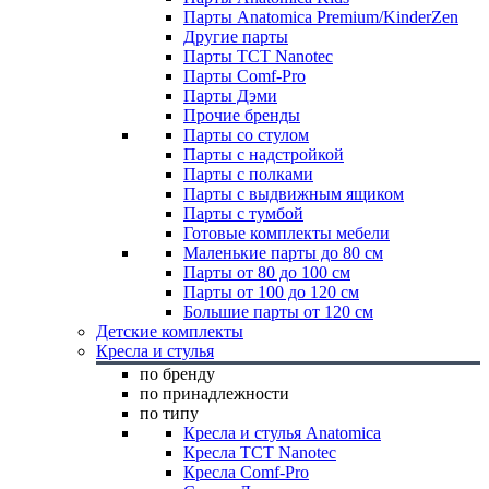
Парты Anatomica Premium/KinderZen
Другие парты
Парты TCT Nanotec
Парты Comf-Pro
Парты Дэми
Прочие бренды
Парты со стулом
Парты с надстройкой
Парты с полками
Парты с выдвижным ящиком
Парты с тумбой
Готовые комплекты мебели
Маленькие парты до 80 см
Парты от 80 до 100 см
Парты от 100 до 120 см
Большие парты от 120 см
Детские комплекты
Кресла и стулья
по бренду
по принадлежности
по типу
Кресла и стулья Anatomica
Кресла TCT Nanotec
Кресла Comf-Pro