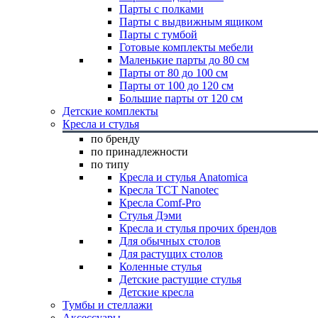
Парты с полками
Парты с выдвижным ящиком
Парты с тумбой
Готовые комплекты мебели
Маленькие парты до 80 см
Парты от 80 до 100 см
Парты от 100 до 120 см
Большие парты от 120 см
Детские комплекты
Кресла и стулья
по бренду
по принадлежности
по типу
Кресла и стулья Anatomica
Кресла TCT Nanotec
Кресла Comf-Pro
Стулья Дэми
Кресла и стулья прочих брендов
Для обычных столов
Для растущих столов
Коленные стулья
Детские растущие стулья
Детские кресла
Тумбы и стеллажи
Аксессуары