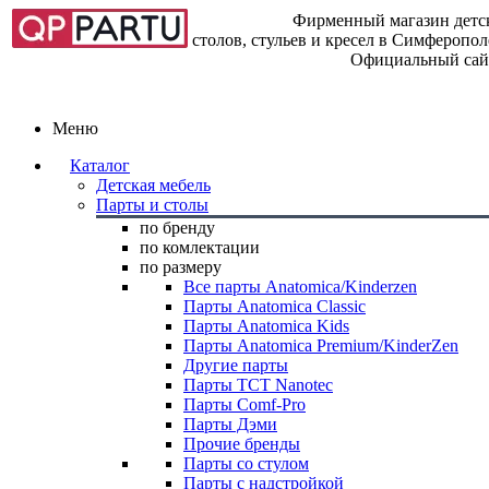
Фирменный магазин детск
столов, стульев и кресел в Симферопо
Официальный сай
Меню
Каталог
Детская мебель
Парты и столы
по бренду
по комлектации
по размеру
Все парты Anatomica/Kinderzen
Парты Anatomica Classic
Парты Anatomica Kids
Парты Anatomica Premium/KinderZen
Другие парты
Парты TCT Nanotec
Парты Comf-Pro
Парты Дэми
Прочие бренды
Парты со стулом
Парты с надстройкой