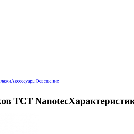
ллажи
Аксессуары
Освещение
ков TCT Nanotec
Характеристик