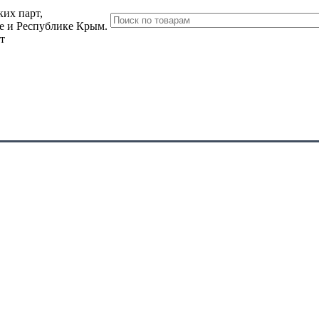
их парт,
ле и Республике Крым.
т