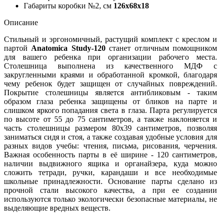
Габариты коробки №2, см
126x68x18
Описание
Стильный и эргономичный, растущий комплект с креслом и
партой
Anatomica Study-120
станет отличным помощником
для вашего ребенка при организации рабочего места.
Столешница выполнена из качественного МДФ с
закругленными краями и обработанной кромкой, благодаря
чему ребенок будет защищен от случайных повреждений.
Покрытие столешницы является антибликовым - таким
образом глаза ребенка защищены от бликов на парте и
слишком яркого попадания света в глаза. Парта регулируется
по высоте от 55 до 75 сантиметров, а также наклоняется и
часть столешницы размером 80x39 сантиметров, позволяя
заниматься сидя и стоя, а также создавая удобные условия для
разных видов учебы: чтения, письма, рисования, черчения.
Важная особенность парты в её ширине - 120 сантиметров,
наличии выдвижного ящика и органайзера, куда можно
сложить тетради, ручки, карандаши и все необходимые
школьные принадлежности. Основание парты сделано из
прочной стали высокого качества, а при ее создании
используются только экологически безопасные материалы, не
выделяющие вредных веществ.