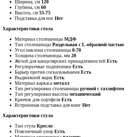
Ширина, см
120
Глубина, см
60
Высота, см
55-75
Подставка для ног
Нет
Характеристики стола
Материал столешницы
МДФ
Тип столешницы
Раздельная с L-образной частью
Угол наклона столешницы
0-70
Толщина столешницы, мм
20
Желоб для канцелярских принадлежностей
Есть
Регулируемые подпятники
Есть
Барьер против соскальзывания
Есть
Выдвижной ящик
Есть
Материал каркаса
металл
Тип регулировки столешницы
ручной с газлифтом
Тип регулировки высоты
механический
Крючок для портфеля
Есть
Встроенная подставка для книг
Нет
Характеристики стула
Тип стула
Кресло
Поясничный упор
Есть
Материал крестовины
пластик