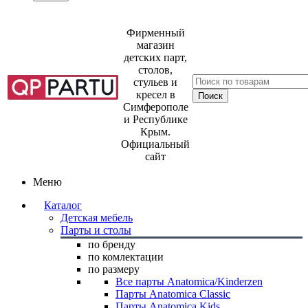
Фирменный
магазин
детских парт,
столов,
стульев и
кресел в
Симферополе
и Республике
Крым.
Официальный
сайт
Меню
Каталог
Детская мебель
Парты и столы
по бренду
по комлектации
по размеру
Все парты Anatomica/Kinderzen
Парты Anatomica Classic
Парты Anatomica Kids