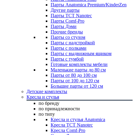
Парты Anatomica Premium/KinderZen
Другие парты
Парты TCT Nanotec
Парты Comf-Pro
Парты Дэми
Прочие бренды
Парты со стулом
Парты с надстройкой
Парты с полками
Парты с выдвижным ящиком
Парты с тумбой
Готовые комплекты мебели
Маленькие парты до 80 см
Парты от 80 до 100 см
Парты от 100 до 120 см
Большие парты от 120 см
Детские комплекты
Кресла и стулья
по бренду
по принадлежности
по типу
Кресла и стулья Anatomica
Кресла TCT Nanotec
Кресла Comf-Pro