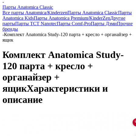
-
Парты Anatomica Classic
Все парты Anatomica/Kinderzen
Парты Anatomica Classic
Парты
Anatomica Kids
Парты Anatomica Premium/KinderZen
Другие
парты
Парты TCT Nanotec
Парты Comf-Pro
Парты Дэми
Прочие
бренды
-
Комплект Anatomica Study-120 парта + кресло + органайзер +
ящик
Комплект Anatomica Study-
120 парта + кресло +
органайзер +
ящик
Характеристики и
описание