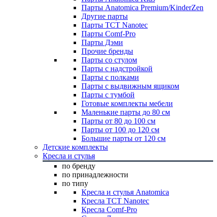
Парты Anatomica Premium/KinderZen
Другие парты
Парты TCT Nanotec
Парты Comf-Pro
Парты Дэми
Прочие бренды
Парты со стулом
Парты с надстройкой
Парты с полками
Парты с выдвижным ящиком
Парты с тумбой
Готовые комплекты мебели
Маленькие парты до 80 см
Парты от 80 до 100 см
Парты от 100 до 120 см
Большие парты от 120 см
Детские комплекты
Кресла и стулья
по бренду
по принадлежности
по типу
Кресла и стулья Anatomica
Кресла TCT Nanotec
Кресла Comf-Pro