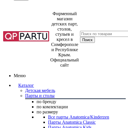
Фирменный
магазин
детских парт,
столов,
стульев и
кресел в
Симферополе
и Республике
Крым.
Официальный
сайт
Меню
Каталог
Детская мебель
Парты и столы
по бренду
по комлектации
по размеру
Все парты Anatomica/Kinderzen
Парты Anatomica Classic
Парты Anatomica Kids